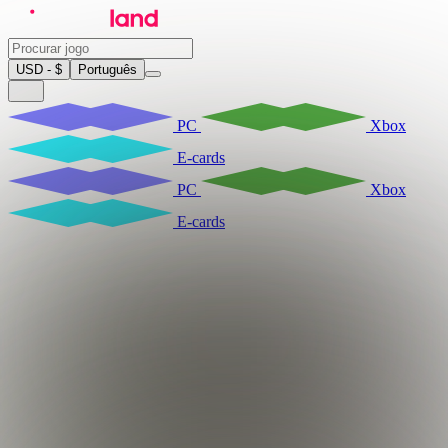
USD - $
Português
PC
Xbox
E-cards
PC
Xbox
E-cards