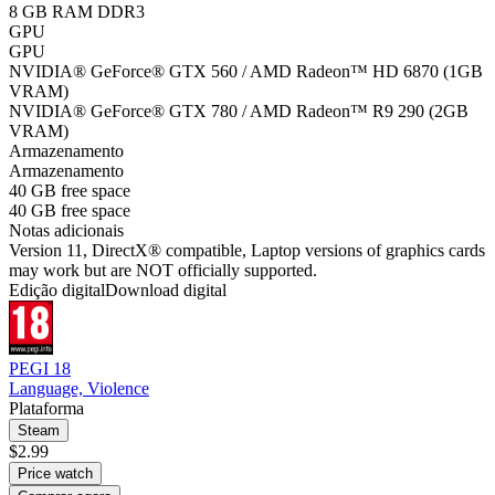
8 GB RAM DDR3
GPU
GPU
NVIDIA® GeForce® GTX 560 / AMD Radeon™ HD 6870 (1GB
VRAM)
NVIDIA® GeForce® GTX 780 / AMD Radeon™ R9 290 (2GB
VRAM)
Armazenamento
Armazenamento
40 GB free space
40 GB free space
Notas adicionais
Version 11, DirectX® compatible, Laptop versions of graphics cards
may work but are NOT officially supported.
Edição digital
Download digital
PEGI 18
Language, Violence
Plataforma
Steam
$2.99
Price watch