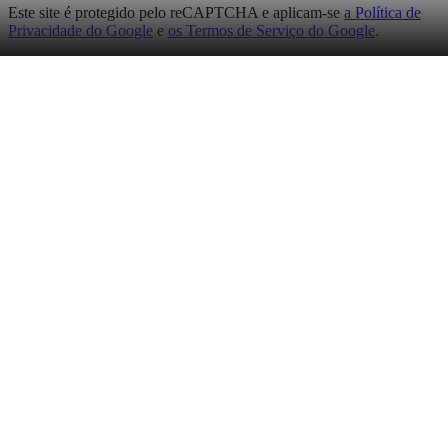
Este site é protegido pelo reCAPTCHA e aplicam-se
a Política de
Privacidade do Google
e
os Termos de Serviço do Google
.