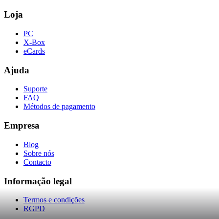
Loja
PC
X-Box
eCards
Ajuda
Suporte
FAQ
Métodos de pagamento
Empresa
Blog
Sobre nós
Contacto
Informação legal
Termos e condições
RGPD