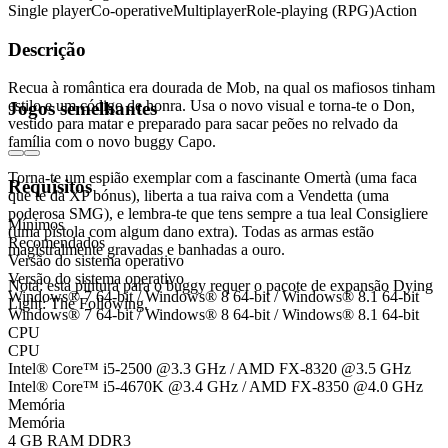
Single player
Co-operative
Multiplayer
Role-playing (RPG)
Action
Descrição
Recua à romântica era dourada de Mob, na qual os mafiosos tinham
estilo e um código de honra. Usa o novo visual e torna-te o Don,
Jogos semelhantes
vestido para matar e preparado para sacar peões no relvado da
família com o novo buggy Capo.
Torna-te um espião exemplar com a fascinante Omertà (uma faca
Requisitos
que te dá XP bónus), liberta a tua raiva com a Vendetta (uma
poderosa SMG), e lembra-te que tens sempre a tua leal Consigliere
Mínimos
(uma pistola com algum dano extra). Todas as armas estão
Recomendados
magistralmente gravadas e banhadas a ouro.
Versão do sistema operativo
Versão do sistema operativo
Nota: esta pintura para o buggy requer o pacote de expansão Dying
Windows® 7 64-bit / Windows® 8 64-bit / Windows® 8.1 64-bit
Light: The Following.
Windows® 7 64-bit / Windows® 8 64-bit / Windows® 8.1 64-bit
CPU
CPU
Intel® Core™ i5-2500 @3.3 GHz / AMD FX-8320 @3.5 GHz
Intel® Core™ i5-4670K @3.4 GHz / AMD FX-8350 @4.0 GHz
Memória
Memória
4 GB RAM DDR3