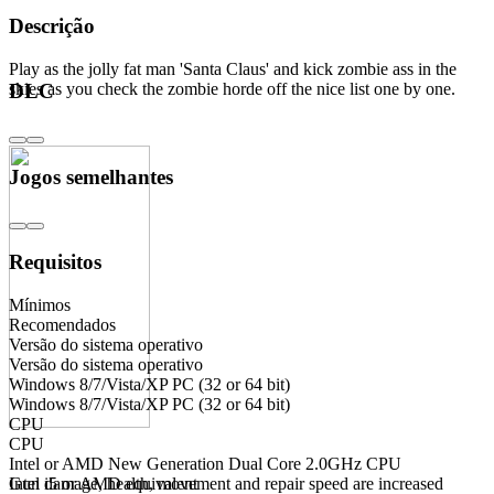
Descrição
Play as the jolly fat man 'Santa Claus' and kick zombie ass in the
skies as you check the zombie horde off the nice list one by one.
DLC
Jogos semelhantes
Requisitos
Mínimos
Recomendados
Versão do sistema operativo
Versão do sistema operativo
Windows 8/7/Vista/XP PC (32 or 64 bit)
Windows 8/7/Vista/XP PC (32 or 64 bit)
CPU
CPU
Intel or AMD New Generation Dual Core 2.0GHz CPU
Gun damage, health, movement and repair speed are increased
Intel i5 or AMD equivalent