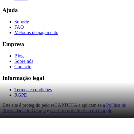
Ajuda
Suporte
FAQ
Métodos de pagamento
Empresa
Blog
Sobre nós
Contacto
Informação legal
Termos e condições
RGPD
Este site é protegido pelo reCAPTCHA e aplicam-se
a Política de
Privacidade do Google
e
os Termos de Serviço do Google
.