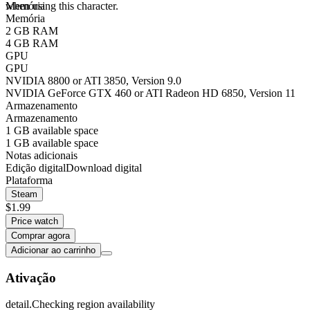
when using this character.
Memória
Memória
2 GB RAM
4 GB RAM
GPU
GPU
NVIDIA 8800 or ATI 3850, Version 9.0
NVIDIA GeForce GTX 460 or ATI Radeon HD 6850, Version 11
Armazenamento
Armazenamento
1 GB available space
1 GB available space
Notas adicionais
Edição digital
Download digital
Plataforma
Steam
$1.99
Price watch
Comprar agora
Adicionar ao carrinho
Ativação
detail.Checking region availability