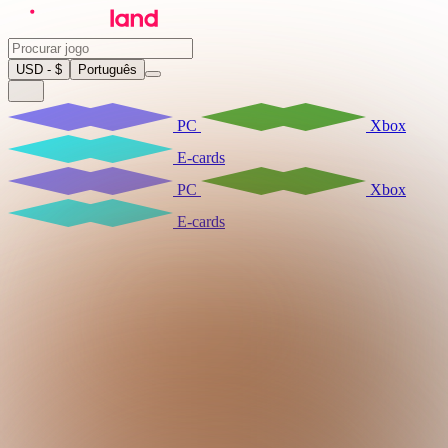
USD - $
Português
PC
Xbox
E-cards
PC
Xbox
E-cards