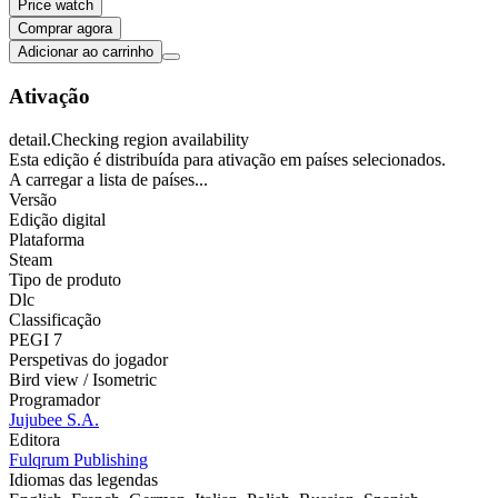
Price watch
Comprar agora
Adicionar ao carrinho
Ativação
detail.Checking region availability
Esta edição é distribuída para ativação em países selecionados.
A carregar a lista de países...
Versão
Edição digital
Plataforma
Steam
Tipo de produto
Dlc
Classificação
PEGI 7
Perspetivas do jogador
Bird view / Isometric
Programador
Jujubee S.A.
Editora
Fulqrum Publishing
Idiomas das legendas