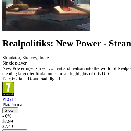
Realpolitiks: New Power - Stea
Simulator
,
Strategy
,
Indie
Single player
New Power injects fresh content and realism into the world of Realpoli
creating larger territorial units are all highlights of this DLC.
Edição digital
Download digital
PEGI 7
Plataforma
Steam
- 6%
$7.99
$7.49