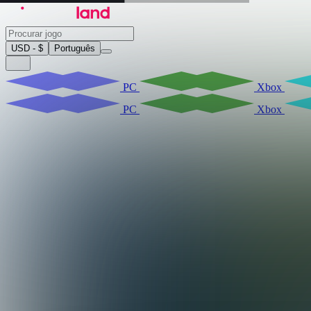
USD - $
Português
PC
Xbox
PC
Xbox