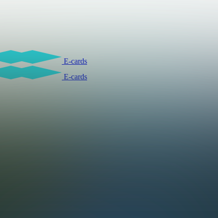
E-cards
E-cards