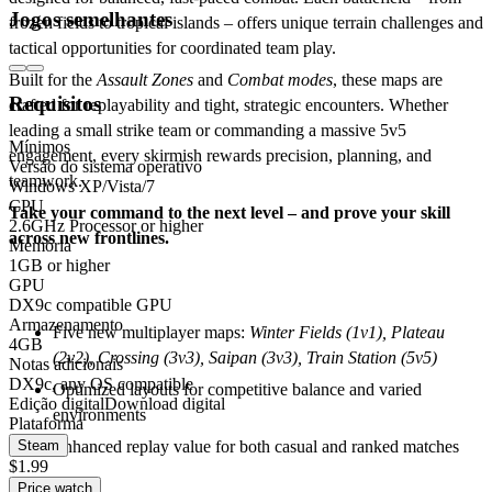
Jogos semelhantes
frozen fields to tropical islands – offers unique terrain challenges and
tactical opportunities for coordinated team play.
Built for the
Assault Zones
and
Combat modes
, these maps are
Requisitos
crafted for replayability and tight, strategic encounters. Whether
leading a small strike team or commanding a massive 5v5
Mínimos
engagement, every skirmish rewards precision, planning, and
Versão do sistema operativo
teamwork.
Windows XP/Vista/7
CPU
Take your command to the next level – and prove your skill
2.6GHz Processor or higher
across new frontlines.
Memória
1GB or higher
GPU
Key Features:
DX9c compatible GPU
Armazenamento
Five new multiplayer maps:
Winter Fields (1v1), Plateau
4GB
(2v2), Crossing (3v3), Saipan (3v3), Train Station (5v5)
Notas adicionais
DX9c, any OS compatible
Optimized layouts for competitive balance and varied
Edição digital
Download digital
environments
Plataforma
Enhanced replay value for both casual and ranked matches
Steam
$1.99
Price watch