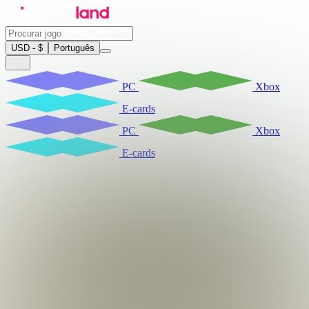
USD - $
Português
PC
Xbox
E-cards
PC
Xbox
E-cards