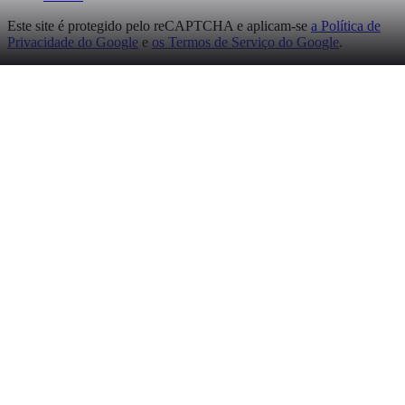
Este site é protegido pelo reCAPTCHA e aplicam-se
a Política de
Privacidade do Google
e
os Termos de Serviço do Google
.