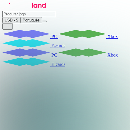
USD - $
Português
PC
Xbox
E-cards
PC
Xbox
E-cards