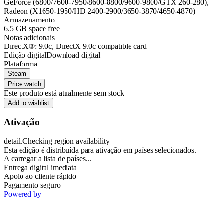
GeForce (6800/7600-7950/8600-8800/9600-9800/GTX 260-280),
Radeon (X1650-1950/HD 2400-2900/3650-3870/4650-4870)
Armazenamento
6.5 GB space free
Notas adicionais
DirectX®: 9.0c, DirectX 9.0c compatible card
Edição digital
Download digital
Plataforma
Steam
Price watch
Este produto está atualmente sem stock
Add to wishlist
Ativação
detail.Checking region availability
Esta edição é distribuída para ativação em países selecionados.
A carregar a lista de países...
Entrega digital imediata
Apoio ao cliente rápido
Pagamento seguro
Powered by