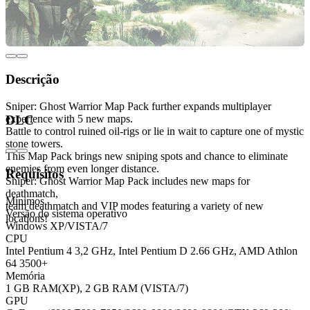
Descrição
Sniper: Ghost Warrior Map Pack further expands multiplayer
experience with 5 new maps.
DLC
Battle to control ruined oil-rigs or lie in wait to capture one of mystic
stone towers.
This Map Pack brings new sniping spots and chance to eliminate
enemies from even longer distance.
Requisitos
Sniper: Ghost Warrior Map Pack includes new maps for
deathmatch,
Mínimos
team deathmatch and VIP modes featuring a variety of new
Versão do sistema operativo
locations!
Windows XP/VISTA/7
CPU
Intel Pentium 4 3,2 GHz, Intel Pentium D 2.66 GHz, AMD Athlon
64 3500+
Memória
1 GB RAM(XP), 2 GB RAM (VISTA/7)
GPU