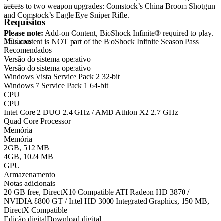
access to two weapon upgrades: Comstock’s China Broom Shotgun
and Comstock’s Eagle Eye Sniper Rifle.
Requisitos
Please note:
Add-on Content, BioShock Infinite® required to play.
Mínimos
This content is NOT part of the BioShock Infinite Season Pass
Recomendados
Versão do sistema operativo
Versão do sistema operativo
Windows Vista Service Pack 2 32-bit
Windows 7 Service Pack 1 64-bit
CPU
CPU
Intel Core 2 DUO 2.4 GHz / AMD Athlon X2 2.7 GHz
Quad Core Processor
Memória
Memória
2GB, 512 MB
4GB, 1024 MB
GPU
Armazenamento
Notas adicionais
20 GB free, DirectX10 Compatible ATI Radeon HD 3870 /
NVIDIA 8800 GT / Intel HD 3000 Integrated Graphics, 150 MB,
DirectX Compatible
Edição digital
Download digital