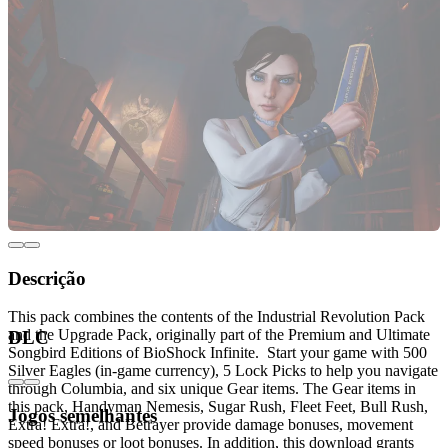
Descrição
This pack combines the contents of the Industrial Revolution Pack
and the Upgrade Pack, originally part of the Premium and Ultimate
DLC
Songbird Editions of BioShock Infinite. Start your game with 500
Silver Eagles (in-game currency), 5 Lock Picks to help you navigate
through Columbia, and six unique Gear items. The Gear items in
this pack, Handyman Nemesis, Sugar Rush, Fleet Feet, Bull Rush,
Jogos semelhantes
Extra! Extra!, and Betrayer provide damage bonuses, movement
speed bonuses or loot bonuses. In addition, this download grants