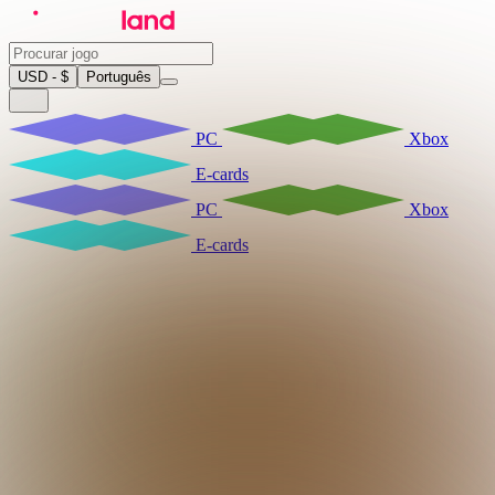
USD - $
Português
PC
Xbox
E-cards
PC
Xbox
E-cards