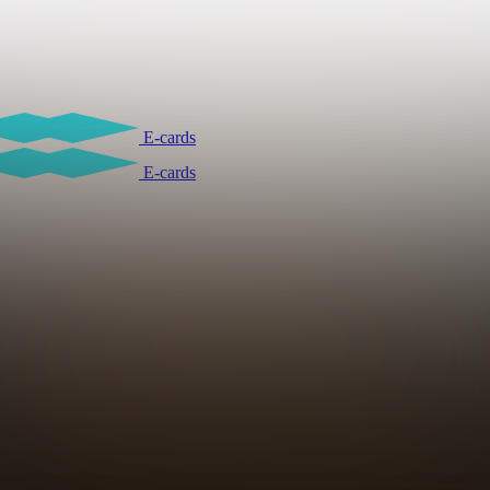
E-cards
E-cards