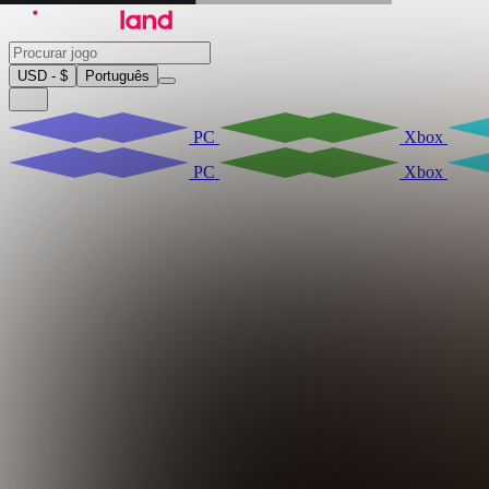
USD - $
Português
PC
Xbox
PC
Xbox