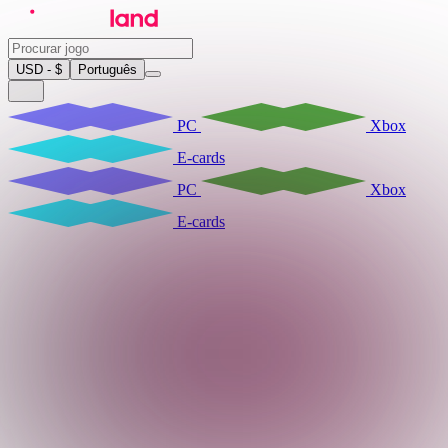
USD - $
Português
PC
Xbox
E-cards
PC
Xbox
E-cards