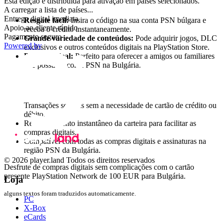
Principais funcionalidades
Esta edição é distribuída para ativação em países selecionados.
A carregar a lista de países...
Entrega digital imediata
Resgate fácil:
Insira o código na sua conta PSN búlgara e
Apoio ao cliente rápido
receba o crédito instantaneamente.
Pagamento seguro
Grande variedade de conteúdos:
Pode adquirir jogos, DLC
Powered by
exclusivos e outros conteúdos digitais na PlayStation Store.
Presente ideal:
Perfeito para oferecer a amigos ou familiares
que possuem conta PSN na Bulgária.
Vantagens do cartão presente PSN
Transações seguras sem a necessidade de cartão de crédito ou
débito.
Recarregamento instantâneo da carteira para facilitar as
compras digitais.
Compatível com todas as compras digitais e assinaturas na
região PSN da Bulgária.
© 2026 player.land Todos os direitos reservados
Desfrute de compras digitais sem complicações com o cartão
presente PlayStation Network de 100 EUR para Bulgária.
Loja
alguns textos foram traduzidos automaticamente.
PC
X-Box
eCards