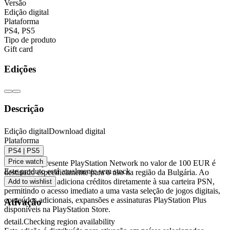
Versão
Edição digital
Plataforma
PS4
,
PS5
Tipo de produto
Gift card
Edições
Descrição
Cartão presente PlayStation Network 100 EUR
Edição digital
Download digital
Plataforma
(BG) - PSN BULGARIA
PS4 | PS5
Price watch
Este cartão presente PlayStation Network no valor de 100 EUR é
Este produto está atualmente sem stock
destinado especificamente para o uso na região da Bulgária. Ao
resgatá-lo, você adiciona créditos diretamente à sua carteira PSN,
Add to wishlist
permitindo o acesso imediato a uma vasta seleção de jogos digitais,
conteúdos adicionais, expansões e assinaturas PlayStation Plus
Ativação
disponíveis na PlayStation Store.
detail.Checking region availability