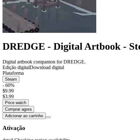
DREDGE - Digital Artbook - S
Digital artbook companion for DREDGE.
Edição digital
Download digital
Plataforma
Steam
- 60%
$9.99
$3.99
Price watch
Comprar agora
Adicionar ao carrinho
Ativação