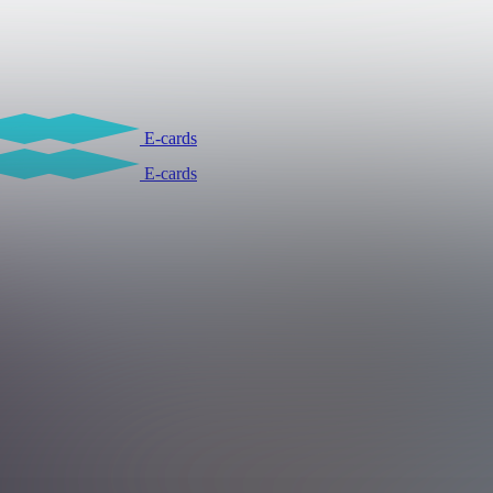
E-cards
E-cards