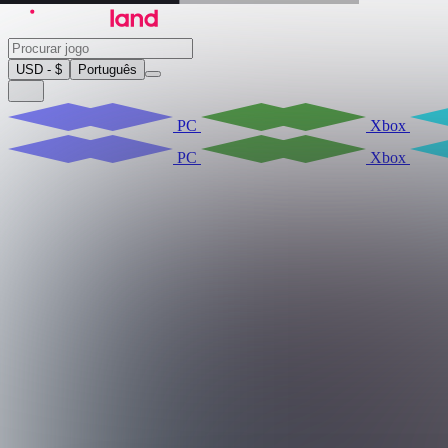
USD - $
Português
PC
Xbox
PC
Xbox