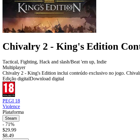
Chivalry 2 - King's Edition Con
Tactical
,
Fighting
,
Hack and slash/Beat 'em up
,
Indie
Multiplayer
Chivalry 2 - King's Edition inclui conteúdo exclusivo no jogo. Chiva
Edição digital
Download digital
PEGI 18
Violence
Plataforma
Steam
- 71%
$29.99
$8.49