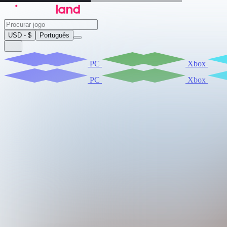
USD - $
Português
PC
Xbox
PC
Xbox