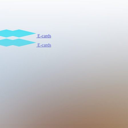
E-cards
E-cards