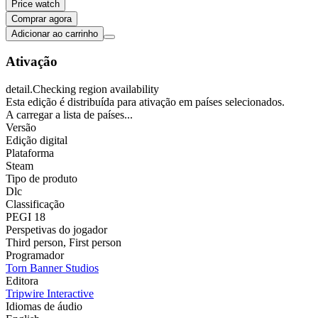
Price watch
Comprar agora
Adicionar ao carrinho
Ativação
detail.Checking region availability
Esta edição é distribuída para ativação em países selecionados.
A carregar a lista de países...
Versão
Edição digital
Plataforma
Steam
Tipo de produto
Dlc
Classificação
PEGI 18
Perspetivas do jogador
Third person
,
First person
Programador
Torn Banner Studios
Editora
Tripwire Interactive
Idiomas de áudio