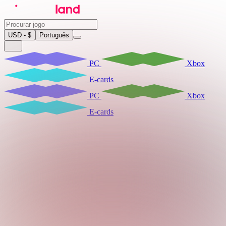
USD - $
Português
PC
Xbox
E-cards
PC
Xbox
E-cards