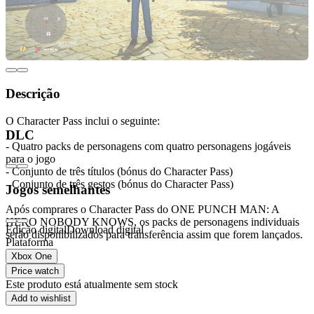
Descrição
O Character Pass inclui o seguinte:
DLC
- Quatro packs de personagens com quatro personagens jogáveis
para o jogo
- Conjunto de três títulos (bónus do Character Pass)
- Conjunto de três gestos (bónus do Character Pass)
Jogos semelhantes
Após comprares o Character Pass do ONE PUNCH MAN: A
HERO NOBODY KNOWS, os packs de personagens individuais
Edição digital
Download digital
serão disponibilizados para transferência assim que forem lançados.
Plataforma
Xbox One
Price watch
Este produto está atualmente sem stock
Add to wishlist