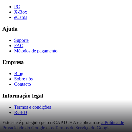
PC
X-Box
eCards
Ajuda
Suporte
FAQ
Métodos de pagamento
Empresa
Blog
Sobre nós
Contacto
Informação legal
Termos e condições
RGPD
Este site é protegido pelo reCAPTCHA e aplicam-se
a Política de
Privacidade do Google
e
os Termos de Serviço do Google
.