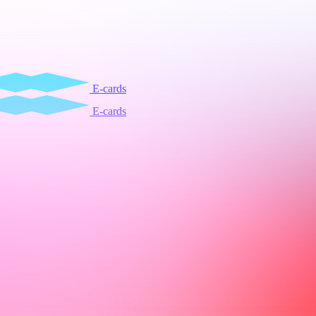
E-cards
E-cards