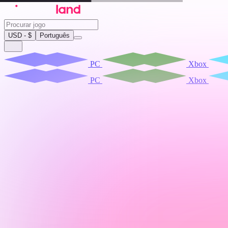
USD - $
Português
PC
Xbox
PC
Xbox