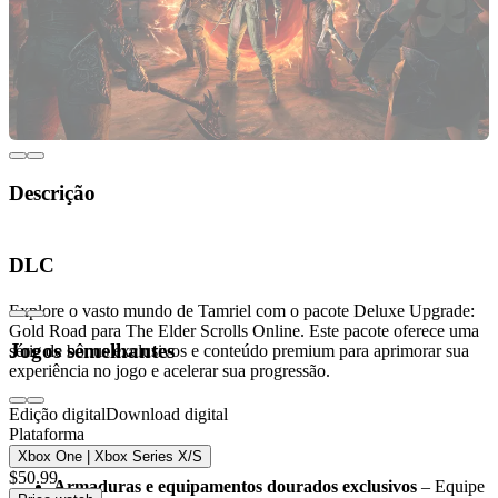
Descrição
Melhore sua aventura com The Elder Scrolls
DLC
Online Deluxe Upgrade: Gold Road
Explore o vasto mundo de Tamriel com o pacote Deluxe Upgrade:
Gold Road para The Elder Scrolls Online. Este pacote oferece uma
Jogos semelhantes
série de bônus exclusivos e conteúdo premium para aprimorar sua
experiência no jogo e acelerar sua progressão.
Edição digital
Download digital
Principais características do Gold Road Deluxe
Plataforma
Upgrade
Xbox One | Xbox Series X/S
$50.99
Armaduras e equipamentos dourados exclusivos
– Equipe