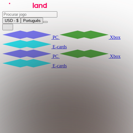
USD - $
Português
PC
Xbox
E-cards
PC
Xbox
E-cards