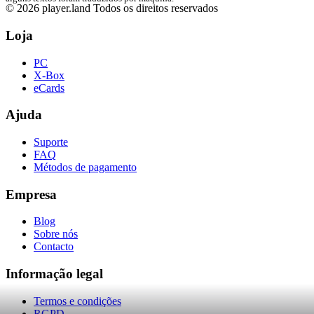
© 2026 player.land Todos os direitos reservados
Loja
PC
X-Box
eCards
Ajuda
Suporte
FAQ
Métodos de pagamento
Empresa
Blog
Sobre nós
Contacto
Informação legal
Termos e condições
RGPD