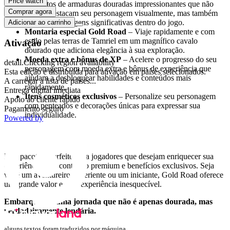
Price watch
conjuntos de armaduras douradas impressionantes que não
Comprar agora
apenas destacam seu personagem visualmente, mas também
oferecem vantagens significativas dentro do jogo.
Adicionar ao carrinho
Montaria especial Gold Road
– Viaje rapidamente e com
estilo pelas terras de Tamriel em um magnífico cavalo
Ativação
dourado que adiciona elegância à sua exploração.
Moeda extra e bônus de XP
– Acelere o progresso do seu
detail.Checking region availability
personagem com moeda extra e bônus de experiência que
Esta edição é distribuída para ativação em países selecionados.
ajudam a desbloquear habilidades e conteúdos mais
A carregar a lista de países...
rapidamente.
Entrega digital imediata
Itens cosméticos exclusivos
– Personalize seu personagem
Apoio ao cliente rápido
com penteados e decorações únicas para expressar sua
Pagamento seguro
individualidade.
Powered by
Por que escolher o Deluxe Upgrade Gold Road?
Este pacote é perfeito para jogadores que desejam enriquecer sua
experiência com conteúdo premium e benefícios exclusivos. Seja
você um aventureiro experiente ou um iniciante, Gold Road oferece
um grande valor e uma experiência inesquecível.
Embarque em uma jornada que não é apenas dourada, mas
verdadeiramente lendária.
alguns textos foram traduzidos por máquina.