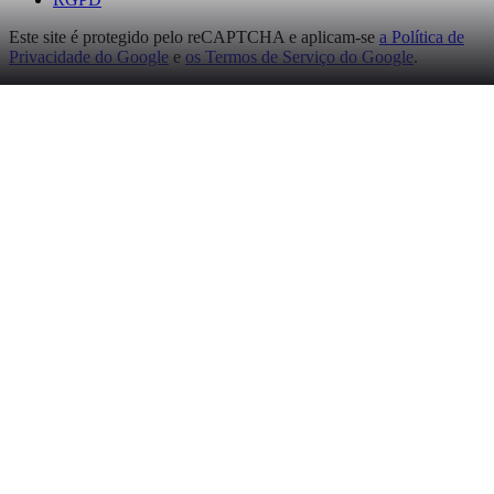
Este site é protegido pelo reCAPTCHA e aplicam-se
a Política de
Privacidade do Google
e
os Termos de Serviço do Google
.