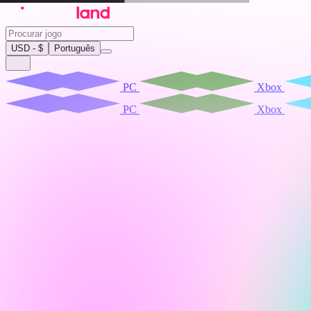
USD - $
Português
PC
Xbox
PC
Xbox