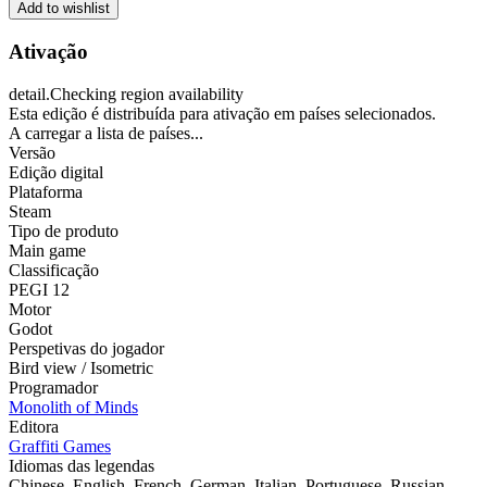
Add to wishlist
Ativação
detail.Checking region availability
Esta edição é distribuída para ativação em países selecionados.
A carregar a lista de países...
Versão
Edição digital
Plataforma
Steam
Tipo de produto
Main game
Classificação
PEGI 12
Motor
Godot
Perspetivas do jogador
Bird view / Isometric
Programador
Monolith of Minds
Editora
Graffiti Games
Idiomas das legendas
Chinese, English, French, German, Italian, Portuguese, Russian