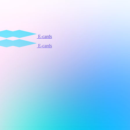
E-cards
E-cards