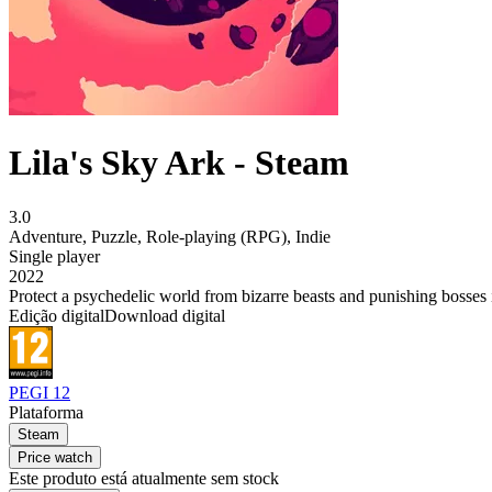
Lila's Sky Ark - Steam
3.0
Adventure
,
Puzzle
,
Role-playing (RPG)
,
Indie
Single player
2022
Protect a psychedelic world from bizarre beasts and punishing bosses i
Edição digital
Download digital
PEGI 12
Plataforma
Steam
Price watch
Este produto está atualmente sem stock