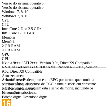
Versão do sistema operativo
Versão do sistema operativo
Windows 7, 8, 10
Windows 7, 8, 10
CPU
CPU
Intel Core 2 Duo 2.5 GHz
Intel Core i5 3.0 GHz
Memória
Memória
2 GB RAM
4 GB RAM
GPU
GPU
Nvidia 9xxx / ATI 2xxx, Version 9.0c, DirectX9 Compatible
NVIDIA GeForce GTX 760 / AMD Radeon R9 280X, Version
9.0c, DirectX9 Compatible
Armazenamento
Ash of Gods: Redemption é um RPG por turnos que combina
Armazenamento
combate tático, elementos de CCG e uma história em constante
5 GB available space
evolução em que ninguém está a salvo da morte, incluindo os
5 GB available space
personagens principais.
Notas adicionais
Edição digital
Download digital
JOGABILIDADE