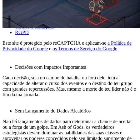
Contacto
Informação legal
Termos e condições
RGPD
Este site é protegido pelo reCAPTCHA e aplicam-se
a Política de
O QUE TORNA ASH OF GODS ÚNICO
Privacidade do Google
e
os Termos de Serviço do Google
.
Decisões com Impactos Importantes
Cada decisão, seja no campo de batalha ou fora dele, tem a
capacidade de alterar o curso dos eventos e o destino do teu grupo
com grandes repercussões. Mas, mesmo a morte do teu líder não é o
fim da tua jornada.
Sem Lançamento de Dados Aleatórios
Não há lançamentos de dados para determinar a chance de acertar
ou a força de um golpe. Em Ash of Gods, os verdadeiros
estrategistas devem dominar as habilidades das suas classes e
aproveitar os poderes concedidos pelo seu limitado suprimento de