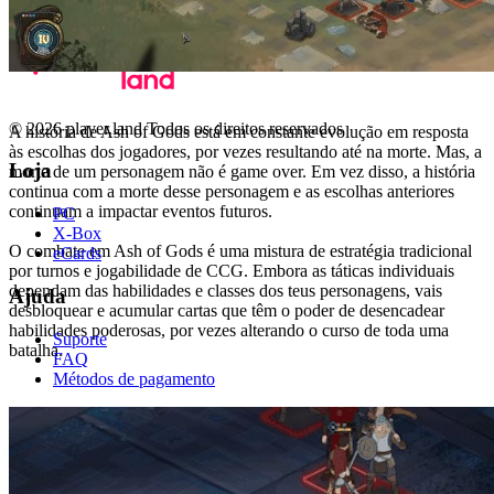
© 2026 player.land Todos os direitos reservados
A história de Ash of Gods está em constante evolução em resposta
às escolhas dos jogadores, por vezes resultando até na morte. Mas, a
Loja
morte de um personagem não é game over. Em vez disso, a história
continua com a morte desse personagem e as escolhas anteriores
continuam a impactar eventos futuros.
PC
X-Box
O combate em Ash of Gods é uma mistura de estratégia tradicional
eCards
por turnos e jogabilidade de CCG. Embora as táticas individuais
dependam das habilidades e classes dos teus personagens, vais
Ajuda
desbloquear e acumular cartas que têm o poder de desencadear
habilidades poderosas, por vezes alterando o curso de toda uma
Suporte
batalha.
FAQ
Métodos de pagamento
Empresa
Blog
Sobre nós