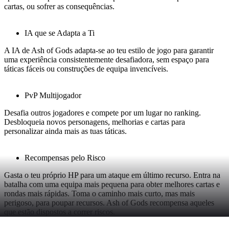
cartas, ou sofrer as consequências.
IA que se Adapta a Ti
A IA de Ash of Gods adapta-se ao teu estilo de jogo para garantir
uma experiência consistentemente desafiadora, sem espaço para
táticas fáceis ou construções de equipa invencíveis.
PvP Multijogador
Desafia outros jogadores e compete por um lugar no ranking.
Desbloqueia novos personagens, melhorias e cartas para
personalizar ainda mais as tuas táticas.
Recompensas pelo Risco
Gasta o teu próprio HP para um ataque em último recurso. Entra na
batalha com uma equipa mais pequena para obter melhores cartas e
rondas mais rápidas. Toma o caminho mais curto, mas mais
perigoso, para poupar recursos. Ash of Gods recompensa aqueles
que estão dispostos a correr riscos.