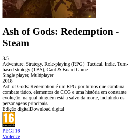
Ash of Gods: Redemption -
Steam
3.5
Adventure
,
Strategy
,
Role-playing (RPG)
,
Tactical
,
Indie
,
Turn-
based strategy (TBS)
,
Card & Board Game
Single player
,
Multiplayer
2018
Ash of Gods: Redemption é um RPG por turnos que combina
combate tático, elementos de CCG e uma história em constante
evolução, na qual ninguém está a salvo da morte, incluindo os
personagens principais.
Edição digital
Download digital
PEGI 16
Violence