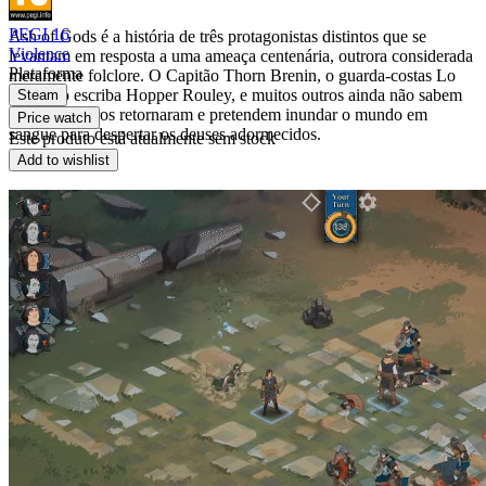
PEGI 16
Ash of Gods é a história de três protagonistas distintos que se
Violence
levantam em resposta a uma ameaça centenária, outrora considerada
Plataforma
meramente folclore. O Capitão Thorn Brenin, o guarda-costas Lo
Pheng, o escriba Hopper Rouley, e muitos outros ainda não sabem
Steam
que os ceifeiros retornaram e pretendem inundar o mundo em
Price watch
sangue para despertar os deuses adormecidos.
Este produto está atualmente sem stock
Add to wishlist
Ativação
detail.Checking region availability
Esta edição é distribuída para ativação em países selecionados.
A carregar a lista de países...
Entrega digital imediata
Apoio ao cliente rápido
Pagamento seguro
Powered by