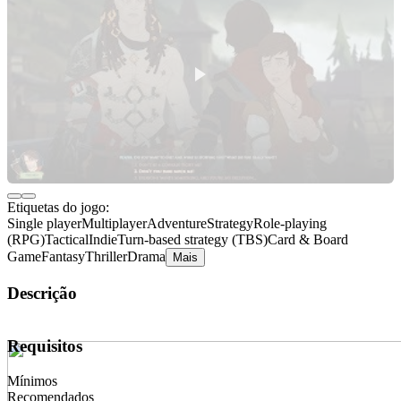
Etiquetas do jogo:
Single player
Multiplayer
Adventure
Strategy
Role-playing
(RPG)
Tactical
Indie
Turn-based strategy (TBS)
Card & Board
Game
Fantasy
Thriller
Drama
Mais
Descrição
Requisitos
Mínimos
Recomendados