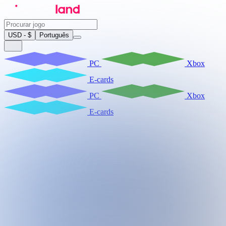
USD - $
Português
PC
Xbox
E-cards
PC
Xbox
E-cards