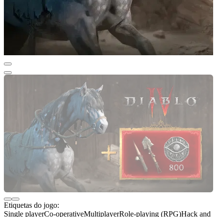
Etiquetas do jogo:
Single player
Co-operative
Multiplayer
Role-playing (RPG)
Hack and