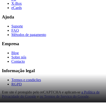
X-Box
eCards
Ajuda
Suporte
FAQ
Métodos de pagamento
Empresa
Blog
Sobre nós
Contacto
Informação legal
Termos e condições
RGPD
Este site é protegido pelo reCAPTCHA e aplicam-se
a Política de
Privacidade do Google
e
os Termos de Serviço do Google
.