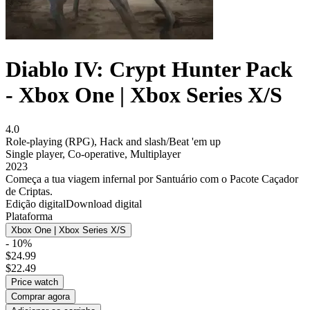
Diablo IV: Crypt Hunter Pack
- Xbox One | Xbox Series X/S
4.0
Role-playing (RPG)
,
Hack and slash/Beat 'em up
Single player
,
Co-operative
,
Multiplayer
2023
Começa a tua viagem infernal por Santuário com o Pacote Caçador
de Criptas.
Edição digital
Download digital
Plataforma
Xbox One | Xbox Series X/S
- 10%
$24.99
$22.49
Price watch
Comprar agora