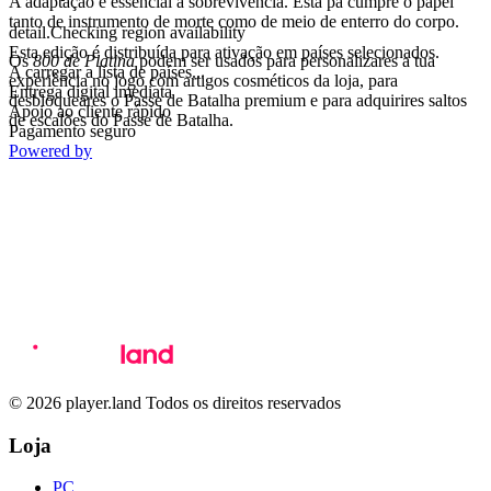
A adaptação é essencial à sobrevivência. Esta pá cumpre o papel
tanto de instrumento de morte como de meio de enterro do corpo.
detail.Checking region availability
Esta edição é distribuída para ativação em países selecionados.
Os
800 de Platina
podem ser usados para personalizares a tua
A carregar a lista de países...
experiência no jogo com artigos cosméticos da loja, para
Entrega digital imediata
desbloqueares o Passe de Batalha premium e para adquirires saltos
Apoio ao cliente rápido
de escalões do Passe de Batalha.
Pagamento seguro
Powered by
© 2026 player.land Todos os direitos reservados
Loja
PC