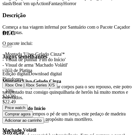
slash/Beat 'em up
Action
Fantasy
Horror
Descrição
Começa a tua viagem infernal por Santuário com o Pacote Caçador
de Criptas.
DLC
O pacote inclui:
- Montada 'Uivo-Gelado Cinza'*
Jogos semelhantes
- Visual de punhal 'Fim do Início'
- Visual de arma 'Machado Volátil'
- 800 de Platina
Edição digital
Download digital
Plataforma
Montada Uivo-Gelado Cinza
Xbox One | Xbox Series X/S
Outrora usado para transportar corpos para o seu repouso, este potro
- 10%
sarapintado traz consigo quinquilharia de heróis há muito mortos e
$24.99
enterrados.
$22.49
Price watch
Punhal Fim do Início
Tendo sido em tempos o pé de um berço, este pedaço de madeira
Comprar agora
afiado serve agora um propósito mais mortífero.
Adicionar ao carrinho
Machado Volátil
Ativação