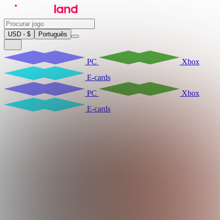
USD - $
Português
PC
Xbox
E-cards
PC
Xbox
E-cards