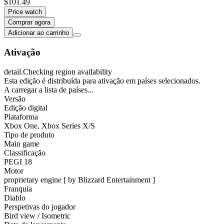
$101.49
Price watch
Comprar agora
Adicionar ao carrinho
Ativação
detail.Checking region availability
Esta edição é distribuída para ativação em países selecionados.
A carregar a lista de países...
Versão
Edição digital
Plataforma
Xbox One
,
Xbox Series X/S
Tipo de produto
Main game
Classificação
PEGI 18
Motor
proprietary engine [ by Blizzard Entertainment ]
Franquia
Diablo
Perspetivas do jogador
Bird view / Isometric