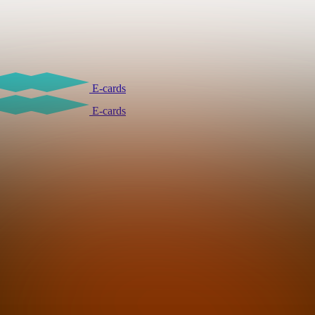
E-cards
E-cards