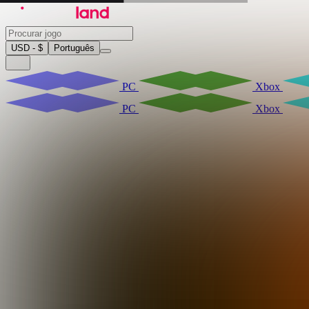
USD - $
Português
PC
Xbox
PC
Xbox