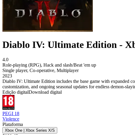
Diablo IV: Ultimate Edition - X
4.0
Role-playing (RPG)
,
Hack and slash/Beat 'em up
Single player
,
Co-operative
,
Multiplayer
2023
Diablo IV: Ultimate Edition includes the base game with expanded con
customization, and ongoing seasonal updates for endless demon-slayi
Edição digital
Download digital
PEGI 18
Violence
Plataforma
Xbox One | Xbox Series X/S