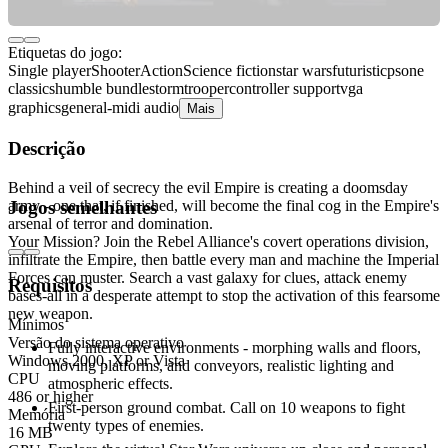
Etiquetas do jogo:
Single player
Shooter
Action
Science fiction
star wars
futuristic
psone
classics
humble bundle
stormtrooper
controller support
vga
graphics
general-midi audio
Mais
Descrição
Behind a veil of secrecy the evil Empire is creating a doomsday
army - one that, if finished, will become the final cog in the Empire's
Jogos semelhantes
arsenal of terror and domination.
Your Mission? Join the Rebel Alliance's covert operations division,
infiltrate the Empire, then battle every man and machine the Imperial
Forces can muster. Search a vast galaxy for clues, attack enemy
Requisitos
bases-all in a desperate attempt to stop the activation of this fearsome
new weapon.
Mínimos
Versão do sistema operativo
Fully interactive environments - morphing walls and floors,
Windows 2000, XP or Vista
moving platforms, and conveyors, realistic lighting and
CPU
atmospheric effects.
486 or higher
First-person ground combat. Call on 10 weapons to fight
Memória
twenty types of enemies.
16 MB