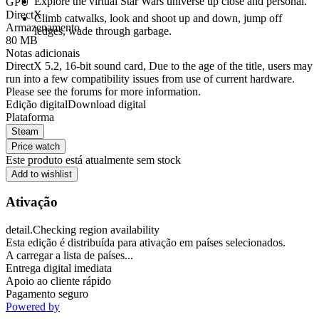
Explore the virtual Star Wars universe up close and personal.
GPU
DirectX
Climb catwalks, look and shoot up and down, jump off
Armazenamento
ledges, wade through garbage.
80 MB
Notas adicionais
DirectX 5.2, 16-bit sound card, Due to the age of the title, users may
run into a few compatibility issues from use of current hardware.
Please see the forums for more information.
Edição digital
Download digital
Plataforma
Steam
Price watch
Este produto está atualmente sem stock
Add to wishlist
Ativação
detail.Checking region availability
Esta edição é distribuída para ativação em países selecionados.
A carregar a lista de países...
Entrega digital imediata
Apoio ao cliente rápido
Pagamento seguro
Powered by