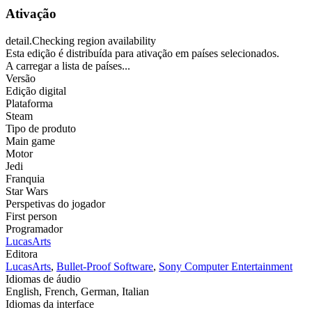
Ativação
detail.Checking region availability
Esta edição é distribuída para ativação em países selecionados.
A carregar a lista de países...
Versão
Edição digital
Plataforma
Steam
Tipo de produto
Main game
Motor
Jedi
Franquia
Star Wars
Perspetivas do jogador
First person
Programador
LucasArts
Editora
LucasArts
,
Bullet-Proof Software
,
Sony Computer Entertainment
Idiomas de áudio
English, French, German, Italian
Idiomas da interface