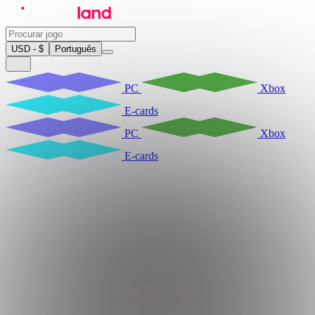
USD - $
Português
PC
Xbox
E-cards
PC
Xbox
E-cards