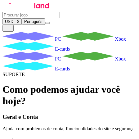
USD - $
Português
PC
Xbox
E-cards
PC
Xbox
E-cards
SUPORTE
Como podemos ajudar você
hoje?
Geral e Conta
Ajuda com problemas de conta, funcionalidades do site e segurança.