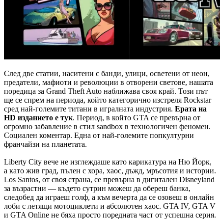
След две статии, наситени с банди, улици, осветени от неон,
предатели, мафиоти и революции в отворени светове, нашата
поредица за Grand Theft Auto наближава своя край. Този път
ще се спрем на периода, който категорично изстреля Rockstar
сред най-големите титани в игралната индустрия.
Ерата на
HD изданието е тук
. Период, в който GTA се превърна от
огромно забавление в стил sandbox в технологичен феномен.
Социален коментар. Една от най-големите попкултурни
франчайзи на планетата.
Liberty City вече не изглеждаше като карикатура на Ню Йорк,
а като жив град, пълен с хора, хаос, дъжд, мръсотия и истории.
Los Santos, от своя страна, се превърна в дигитален Disneyland
за възрастни — където сутрин можеш да обереш банка,
следобед да играеш голф, а към вечерта да се озовеш в онлайн
лоби с летящи мотоциклети и абсолютен хаос. GTA IV, GTA V
и GTA Online не бяха просто поредната част от успешна серия.