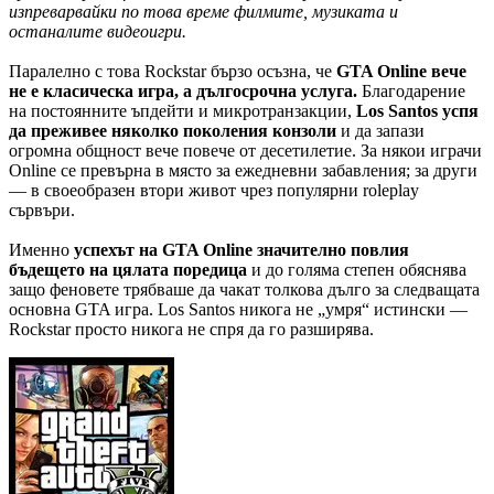
изпреварвайки по това време филмите, музиката и
останалите видеоигри.
Паралелно с това Rockstar бързо осъзна, че
GTA Online вече
не е класическа игра, а дългосрочна услуга.
Благодарение
на постоянните ъпдейти и микротранзакции,
Los Santos успя
да преживее няколко поколения конзоли
и да запази
огромна общност вече повече от десетилетие. За някои играчи
Online се превърна в място за ежедневни забавления; за други
— в своеобразен втори живот чрез популярни roleplay
сървъри.
Именно
успехът на GTA Online значително повлия
бъдещето на цялата поредица
и до голяма степен обяснява
защо феновете трябваше да чакат толкова дълго за следващата
основна GTA игра. Los Santos никога не „умря“ истински —
Rockstar просто никога не спря да го разширява.