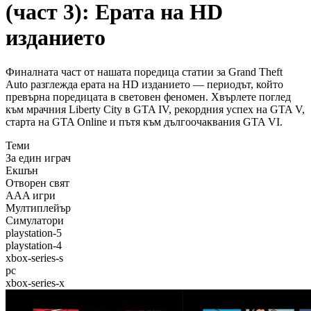
(част 3): Ерата на HD
изданието
Финалната част от нашата поредица статии за Grand Theft
Auto разглежда ерата на HD изданието — периодът, който
превърна поредицата в световен феномен. Хвърлете поглед
към мрачния Liberty City в GTA IV, рекордния успех на GTA V,
старта на GTA Online и пътя към дългоочаквания GTA VI.
Теми
За един играч
Екшън
Отворен свят
AAA игри
Мултиплейър
Симулатори
playstation-5
playstation-4
xbox-series-s
pc
xbox-series-x