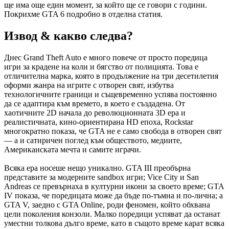
ще има още един момент, за който ще се говори с години.
Покрихме GTA 6 подробно в отделна статия.
Извод & какво следва?
Днес Grand Theft Auto е много повече от просто поредица
игри за крадене на коли и бягство от полицията. Това е
отличителна марка, която в продължение на три десетилетия
оформи жанра на игрите с отворен свят, избутва
технологичните граници и същевременно успява постоянно
да се адаптира към времето, в което е създадена. От
хаотичните 2D начала до революционната 3D ера и
реалистичната, кино-ориентирана HD епоха, Rockstar
многократно показа, че GTA не е само свобода в отворен свят
— а и сатиричен поглед към обществото, медиите,
Американската мечта и самите играчи.
Всяка ера носеше нещо уникално. GTA III преобърна
представите за модерните sandbox игри; Vice City и San
Andreas се превърнаха в културни икони за своето време; GTA
IV показа, че поредицата може да бъде по-тъмна и по-лична; а
GTA V, заедно с GTA Online, роди феномен, който обхвана
цели поколения конзоли. Малко поредици успяват да останат
уместни толкова дълго време, като в същото време карат всяка