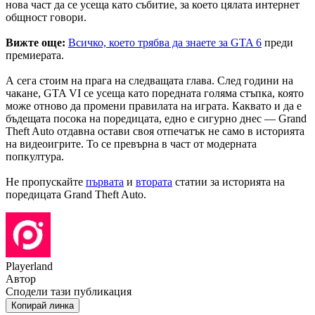
нова част да се усеща като събитие, за което цялата интернет
общност говори.
Вижте още:
Всичко, което трябва да знаете за GTA 6
преди
премиерата.
А сега стоим на прага на следващата глава. След години на
чакане, GTA VI се усеща като поредната голяма стъпка, която
може отново да промени правилата на играта. Каквато и да е
бъдещата посока на поредицата, едно е сигурно днес — Grand
Theft Auto отдавна остави своя отпечатък не само в историята
на видеоигрите. То се превърна в част от модерната
попкултура.
Не пропускайте
първата
и
втората
статии за историята на
поредицата Grand Theft Auto.
Playerland
Автор
Сподели тази публикация
Копирай линка