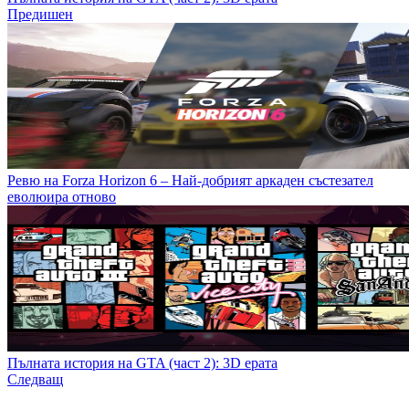
Предишен
Ревю на Forza Horizon 6 – Най-добрият аркаден състезател
еволюира отново
Пълната история на GTA (част 2): 3D ерата
Следващ