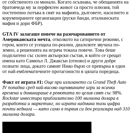
от собственото си минало. Когато осъзнава, че обещанията на
братовчеда му за перфектен живот са просто илюзия, той
постепенно потъва в свят на мафията, дълговете, насилието и
корумпираните организации (руски банди, италианската
мафия и дори ФБР).
GTA IV залагаше повече на разочарованието от
Американската мечта
, отколкото на сатирични режими, с
герои, които се усещаха по-реални, диалозите звучаха по-
земно, а решенията на играча тежаха повече. Това беше
подплатено със силен актьорски състав, в който се срещат
имена като Самюъл Л. Джаксън (отново) и други добре
познати лица, докато самият Нико бързо се превърна в един
от най-емблематичните протагонисти в цялата поредица.
Факт от играта #1:
Още при излизането си Grand Theft Auto
IV попадна сред най-високо оценяваните игри за всички
времена и доминираше в ревютата по целия свят със 98%.
Rockstar инвестира приблизително 100 милиона долара в
разработка и маркетинг, но играта надмина тази цифра
почти веднага — като само в първия си ден реализира над 310
милиона долара.