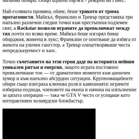
милиона долара. Общо играта държи 7 рекорда на Гинес.
Най-голямата промяна, обаче, беше
трикото от трима
протагонисти
. Майкъл, Франклин и Тревър представяха три
напълно различни гледни точки към престъпния подземен
свят, а
Rockstar позволи играчите да превключват между
тях
почти по всяко време. Майкъл беше изгорял бивш
обирджия, живеещ в лукс; Франклин се опитваше да избяга от
живота на уличен гангстер, а Тревър олицетворяваше чиста
непредсказуемост и хаос.
Точно
съчетанието на тези герои даде на историята нейния
уникален ритъм и енергия
, защото играта постоянно
превключваше тон — от драматични моменти към циничен
хумор и към напълно абсурдни ситуации. Крупномащабните
обири също изиграха ключова роля в кампанията: играчите
избираха подхода, членовете на екипа и начина на изпълнение
за цялата операция — така че GTA V често се усещаше като
интерактивен холивудски блокбастър.