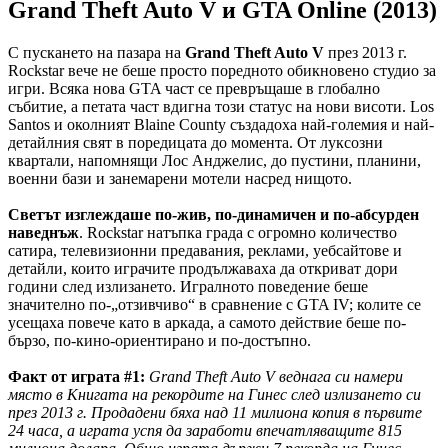
Grand Theft Auto V и GTA Online (2013)
С пускането на пазара на
Grand Theft Auto V
през 2013 г.
Rockstar вече не беше просто поредното обикновено студио за
игри. Всяка нова GTA част се превръщаше в глобално
събитие, а петата част вдигна този статус на нови висоти. Los
Santos и околният Blaine County създадоха най-големия и най-
детайлния свят в поредицата до момента. От луксозни
квартали, напомнящи Лос Анджелис, до пустини, планини,
военни бази и занемарени мотели насред нищото.
Светът изглеждаше по-жив, по-динамичен и по-абсурден
наведнъж
. Rockstar натъпка града с огромно количество
сатира, телевизионни предавания, реклами, уебсайтове и
детайли, които играчите продължаваха да откриват дори
години след излизането. Игралното поведение беше
значително по-„отзивчиво“ в сравнение с GTA IV; колите се
усещаха повече като в аркада, а самото действие беше по-
бързо, по-кино-ориентирано и по-достъпно.
Факт от играта #1:
Grand Theft Auto V веднага си намери
място в Книгата на рекордите на Гинес след излизането си
през 2013 г. Продадени бяха над 11 милиона копия в първите
24 часа, а играта успя да заработи впечатляващите 815