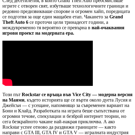
След десетилетия, в които Grand Theft Auto преосмисляше
игрите с отворен свят, избутваше технологичните граници и
редовно предизвикваше спорове и огромен хайп, поредицата
се подготвя за още един мащабен етап. Чакането за
Grand
Theft Auto 6
се проточи цели тринадесет години, а
междувременно тя вероятно се превърна в
най-очаквания
игрови проект на модерната ера.
Този път
Rockstar се връща във Vice City — модерна версия
на Маями
, където историята ще се върти около дуета Лусия и
Джейсън — с усещане, напомнящо за съвременен вариант на
Бони и Клайд. Разработката на играта беше съпътствана от
огромни течове, спекулации и безброй интернет теории, но
сега безкрайното чакане най-накрая приключва. А ако
Rockstar успее отново да раздвижи границите — както
направи с GTA III, GTA IV и GTA V — игралната индустрия