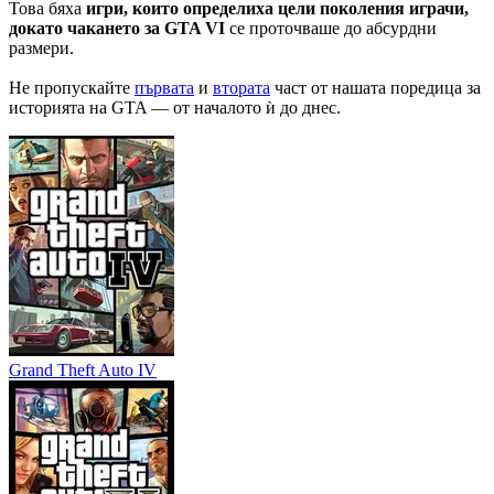
Това бяха
игри, които определиха цели поколения играчи,
докато чакането за GTA VI
се проточваше до абсурдни
размери.
Не пропускайте
първата
и
втората
част от нашата поредица за
историята на GTA — от началото ѝ до днес.
Grand Theft Auto IV