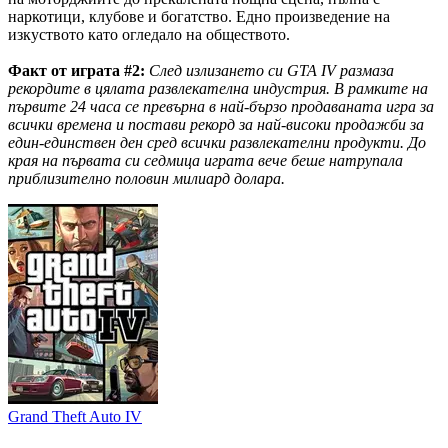
наркотици, клубове и богатство. Едно произведение на
изкуството като огледало на обществото.
Факт от играта #2:
След излизането си GTA IV размаза
рекордите в цялата развлекателна индустрия. В рамките на
първите 24 часа се превърна в най-бързо продаваната игра за
всички времена и постави рекорд за най-високи продажби за
един-единствен ден сред всички развлекателни продукти. До
края на първата си седмица играта вече беше натрупала
приблизително половин милиард долара.
Grand Theft Auto IV