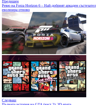
Предишен
Ревю на Forza Horizon 6 – Най-добрият аркаден състезател
еволюира отново
Следващ
Пълната история на GTA (част 2): 3D ерата