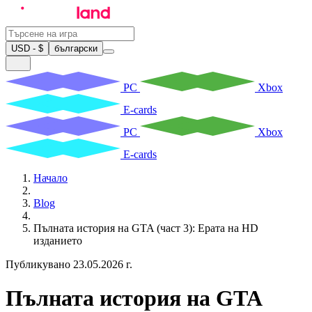
USD - $
български
PC
Xbox
E-cards
PC
Xbox
E-cards
Начало
Blog
Пълната история на GTA (част 3): Ерата на HD
изданието
Публикувано 23.05.2026 г.
Пълната история на GTA