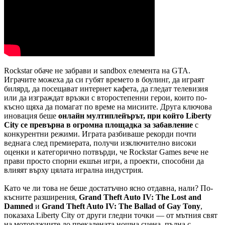
Rockstar обаче не забрави и sandbox елемента на GTA.
Играчите можеха да си губят времето в боулинг, да играят
билярд, да посещават интернет кафета, да гледат телевизия
или да изграждат връзки с второстепенни герои, които по-
късно щяха да помагат по време на мисиите. Друга ключова
иновация беше
онлайн мултиплейърът, при който Liberty
City се превърна в огромна площадка за забавление
с
конкурентни режими. Играта разбиваше рекорди почти
веднага след премиерата, получи изключително високи
оценки и категорично потвърди, че Rockstar Games вече не
прави просто спорни екшън игри, а проекти, способни да
влияят върху цялата игрална индустрия.
Като че ли това не беше достатъчно ясно отдавна, нали? По-
късните разширения,
Grand Theft Auto IV: The Lost and
Damned
и
Grand Theft Auto IV: The Ballad of Gay Tony
,
показаха Liberty City от други гледни точки — от мътния свят
на моторджиите до прекалената нощна сцена, пълна с