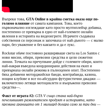
Въпреки това,
GTA Online в крайна сметка оказа още по-
голямо влияние
от самата кампания. Това, което
първоначално изглеждаше като просто мултиплейър добавка,
постепенно се превърна в едно от най-големите онлайн
явления в историята на видеоигрите. Играчите създаваха
собствения си персонаж и започваха от най-дъното — с малко
пари, без уважение и без какъвто и да е лукс.
Rockstar обаче постоянно разширяваше света на Los Santos с
нови мисии, обири, превозни средства и цели сюжетни
линии. Точката на пречупване дойдe с големите обири, които
най-накрая въведоха координирани действия на екип и
превърнаха онлайн режима в пълноценен опит. Постепенно
бяха добавени моторджийски банди, контрабанда, казина,
нощни клубове и все по-абсурдни футуристични джаджи —
включително летящи мотоциклети и въоръжени превозни
средства—.
Факт от играта #2:
GTA V също стана най-бързо
печелившият развлекателен продукт в историята, като
премина границата от 1 милиард долара само за три дни —