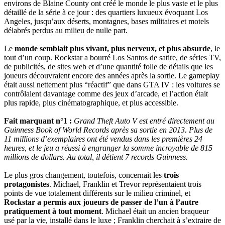
environs de Blaine County ont créé le monde le plus vaste et le plus
détaillé de la série à ce jour : des quartiers luxueux évoquant Los
Angeles, jusqu’aux déserts, montagnes, bases militaires et motels
délabrés perdus au milieu de nulle part.
Le
monde semblait plus vivant, plus nerveux, et plus absurde
, le
tout d’un coup. Rockstar a bourré Los Santos de satire, de séries TV,
de publicités, de sites web et d’une quantité folle de détails que les
joueurs découvraient encore des années après la sortie. Le gameplay
était aussi nettement plus “réactif” que dans GTA IV : les voitures se
contrôlaient davantage comme des jeux d’arcade, et l’action était
plus rapide, plus cinématographique, et plus accessible.
Fait marquant n°1 :
Grand Theft Auto V est entré directement au
Guinness Book of World Records après sa sortie en 2013. Plus de
11 millions d’exemplaires ont été vendus dans les premières 24
heures, et le jeu a réussi à engranger la somme incroyable de 815
millions de dollars. Au total, il détient 7 records Guinness.
Le plus gros changement, toutefois, concernait les
trois
protagonistes
. Michael, Franklin et Trevor représentaient trois
points de vue totalement différents sur le milieu criminel, et
Rockstar a permis aux joueurs de passer de l’un à l’autre
pratiquement à tout moment
. Michael était un ancien braqueur
usé par la vie, installé dans le luxe ; Franklin cherchait à s’extraire de