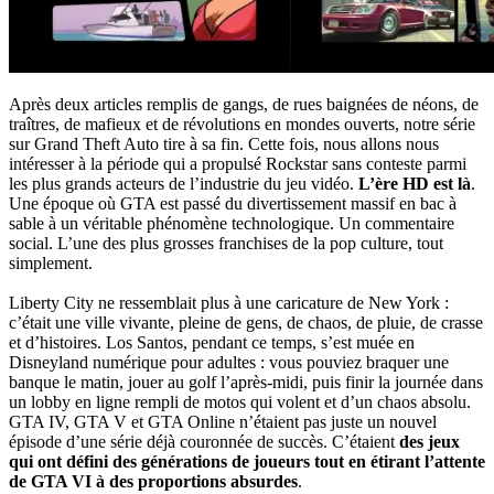
Après deux articles remplis de gangs, de rues baignées de néons, de
traîtres, de mafieux et de révolutions en mondes ouverts, notre série
sur Grand Theft Auto tire à sa fin. Cette fois, nous allons nous
intéresser à la période qui a propulsé Rockstar sans conteste parmi
les plus grands acteurs de l’industrie du jeu vidéo.
L’ère HD est là
.
Une époque où GTA est passé du divertissement massif en bac à
sable à un véritable phénomène technologique. Un commentaire
social. L’une des plus grosses franchises de la pop culture, tout
simplement.
Liberty City ne ressemblait plus à une caricature de New York :
c’était une ville vivante, pleine de gens, de chaos, de pluie, de crasse
et d’histoires. Los Santos, pendant ce temps, s’est muée en
Disneyland numérique pour adultes : vous pouviez braquer une
banque le matin, jouer au golf l’après-midi, puis finir la journée dans
un lobby en ligne rempli de motos qui volent et d’un chaos absolu.
GTA IV, GTA V et GTA Online n’étaient pas juste un nouvel
épisode d’une série déjà couronnée de succès. C’étaient
des jeux
qui ont défini des générations de joueurs tout en étirant l’attente
de GTA VI à des proportions absurdes
.