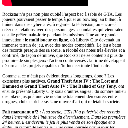
Rockstar n’a pas non plus oublié l’aspect bac à sable de GTA. Les
joueurs pouvaient passer le temps à jouer au bowling, au billard, à
traîner dans des cybercafés, à regarder la télévision, ou encore à
créer des relations avec des personnages secondaires qui viendraient
ensuite prêter main-forte pendant les missions. Une autre grande
innovation :
le multijoueur en ligne
, où Liberty City devenait un
immense terrain de jeu, avec des modes compétitifs. Le jeu a battu
des records presque dès sa sortie, a récolté des notes très élevées et a
confirmé, de façon définitive, que Rockstar ne se contentait plus de
produire de simples jeux d’action controversés : la firme développait
désormais des projets capables d’influencer toute l’industrie.
Comme si ce n’était pas évident depuis longtemps, donc ? Les
extensions plus tardives,
Grand Theft Auto IV : The Lost and
Damned
et
Grand Theft Auto IV : The Ballad of Gay Tony
, ont
ensuite présenté Liberty City sous d’autres angles : du sombre milieu
des bikers jusqu’à une vie nocturne totalement démesurée, entre
drogues, clubs et richesse. Une œuvre d’art qui reflétait la société.
Fait marquant n°2 :
À sa sortie, GTA IV a pulvérisé des records
dans l’ensemble de l’industrie du divertissement. Dans les premières
24 heures, il est devenu le jeu le plus vendu de son époque et a
établi un record de ventes sur une seule journée parmi tous les