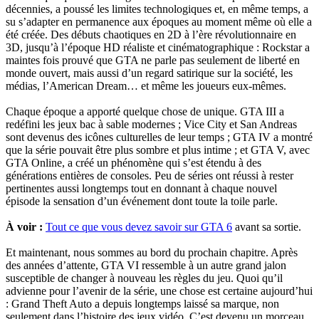
décennies, a poussé les limites technologiques et, en même temps, a
su s’adapter en permanence aux époques au moment même où elle a
été créée. Des débuts chaotiques en 2D à l’ère révolutionnaire en
3D, jusqu’à l’époque HD réaliste et cinématographique : Rockstar a
maintes fois prouvé que GTA ne parle pas seulement de liberté en
monde ouvert, mais aussi d’un regard satirique sur la société, les
médias, l’American Dream… et même les joueurs eux-mêmes.
Chaque époque a apporté quelque chose de unique. GTA III a
redéfini les jeux bac à sable modernes ; Vice City et San Andreas
sont devenus des icônes culturelles de leur temps ; GTA IV a montré
que la série pouvait être plus sombre et plus intime ; et GTA V, avec
GTA Online, a créé un phénomène qui s’est étendu à des
générations entières de consoles. Peu de séries ont réussi à rester
pertinentes aussi longtemps tout en donnant à chaque nouvel
épisode la sensation d’un événement dont toute la toile parle.
À voir :
Tout ce que vous devez savoir sur GTA 6
avant sa sortie.
Et maintenant, nous sommes au bord du prochain chapitre. Après
des années d’attente, GTA VI ressemble à un autre grand jalon
susceptible de changer à nouveau les règles du jeu. Quoi qu’il
advienne pour l’avenir de la série, une chose est certaine aujourd’hui
: Grand Theft Auto a depuis longtemps laissé sa marque, non
seulement dans l’histoire des jeux vidéo. C’est devenu un morceau