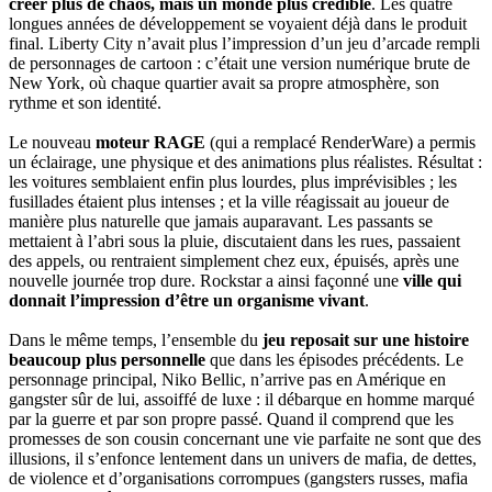
créer plus de chaos, mais un monde plus crédible
. Les quatre
longues années de développement se voyaient déjà dans le produit
final. Liberty City n’avait plus l’impression d’un jeu d’arcade rempli
de personnages de cartoon : c’était une version numérique brute de
New York, où chaque quartier avait sa propre atmosphère, son
rythme et son identité.
Le nouveau
moteur RAGE
(qui a remplacé RenderWare) a permis
un éclairage, une physique et des animations plus réalistes. Résultat :
les voitures semblaient enfin plus lourdes, plus imprévisibles ; les
fusillades étaient plus intenses ; et la ville réagissait au joueur de
manière plus naturelle que jamais auparavant. Les passants se
mettaient à l’abri sous la pluie, discutaient dans les rues, passaient
des appels, ou rentraient simplement chez eux, épuisés, après une
nouvelle journée trop dure. Rockstar a ainsi façonné une
ville qui
donnait l’impression d’être un organisme vivant
.
Dans le même temps, l’ensemble du
jeu reposait sur une histoire
beaucoup plus personnelle
que dans les épisodes précédents. Le
personnage principal, Niko Bellic, n’arrive pas en Amérique en
gangster sûr de lui, assoiffé de luxe : il débarque en homme marqué
par la guerre et par son propre passé. Quand il comprend que les
promesses de son cousin concernant une vie parfaite ne sont que des
illusions, il s’enfonce lentement dans un univers de mafia, de dettes,
de violence et d’organisations corrompues (gangsters russes, mafia