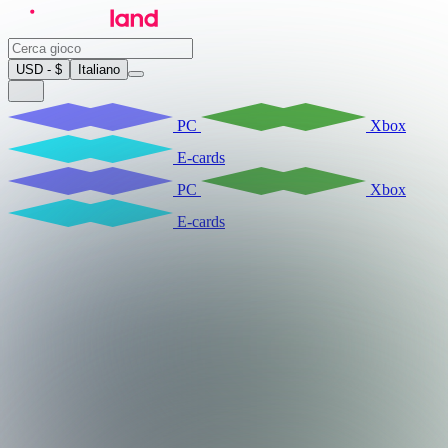
USD - $
Italiano
PC
Xbox
E-cards
PC
Xbox
E-cards