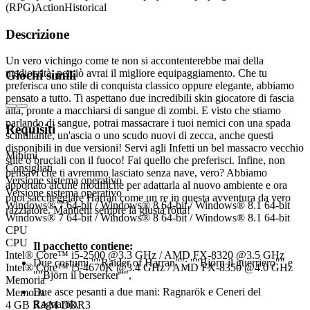
(RPG)
Action
Historical
Descrizione
Un vero vichingo come te non si accontenterebbe mai della
mediocrità, perciò avrai il migliore equipaggiamento. Che tu
Giochi simili
preferisca uno stile di conquista classico oppure elegante, abbiamo
pensato a tutto. Ti aspettano due incredibili skin giocatore di fascia
alta, pronte a macchiarsi di sangue di zombi. E visto che stiamo
parlando di sangue, potrai massacrare i tuoi nemici con una spada
Requisiti
scintillante, un'ascia o uno scudo nuovi di zecca, anche questi
disponibili in due versioni! Servi agli Infetti un bel massacro vecchio
Minimi
stile o bruciali con il fuoco! Fai quello che preferisci. Infine, non
Consigliati
pensavi che ti avremmo lasciato senza nave, vero? Abbiamo
Versione sistema operativo
apportato alcune modifiche per adattarla al nuovo ambiente e ora
Versione sistema operativo
puoi saccheggiare Harran come un re in questa avventura da vero
Windows® 7 64-bit / Windows® 8 64-bit / Windows® 8.1 64-bit
razziatore. Mantieni sempre la giusta rotta!
Windows® 7 64-bit / Windows® 8 64-bit / Windows® 8.1 64-bit
CPU
CPU
Il pacchetto contiene:
Intel® Core™ i5-2500 @3.3 GHz / AMD FX-8320 @3.5 GHz
Due costumi ""Raider of Harran"": ""Björn il guerriero"" e
Intel® Core™ i5-4670K @3.4 GHz / AMD FX-8350 @4.0 GHz
""Björn il berserker"",
Memoria
Due asce pesanti a due mani: Ragnarök e Ceneri del
Memoria
Ragnarök,
4 GB RAM DDR3