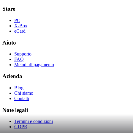
Store
PC
X-Box
eCard
Aiuto
Supporto
FAQ
Metodi di pagamento
Azienda
Blog
Chi siamo
Contatti
Note legali
Termini e condizioni
GDPR