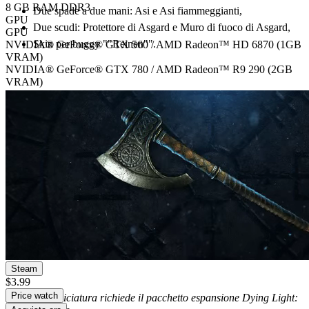
8 GB RAM DDR3
Due spade a due mani: Asi e Asi fiammeggianti,
GPU
Due scudi: Protettore di Asgard e Muro di fuoco di Asgard,
GPU
Skin per buggy ""Reinen"".
NVIDIA® GeForce® GTX 560 / AMD Radeon™ HD 6870 (1GB
VRAM)
NVIDIA® GeForce® GTX 780 / AMD Radeon™ R9 290 (2GB
VRAM)
Archiviazione
Archiviazione
40 GB free space
40 GB free space
Note aggiuntive
Version 11, DirectX® compatible, Laptop versions of graphics cards
may work but are NOT officially supported.
Edizione digitale
Download digitale
PEGI 18
Language, Violence
Piattaforma
Steam
$3.99
Price watch
Nota: la verniciatura richiede il pacchetto espansione Dying Light: