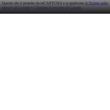
Questo sito è protetto da reCAPTCHA e si applicano
le Norme sulla
privacy di Google
e
i Termini di servizio di Google
.