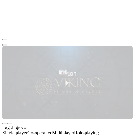
Tag di gioco:
Single player
Co-operative
Multiplayer
Role-playing