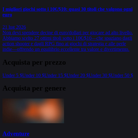
I migliori giochi sotto i 10€/$10: quasi 30 titoli che valgono ogni
euro
21 lug 2026
Non devi spendere decine di euro/dollari per giocare ad alto livello.
Abbiamo scelto 27 ottimi titoli sotto i 10€/$10—che spaziano dagli
action shooter e dagli RPG fino ai giochi di strategia e alle perle
indie—offrendo un equilibrio eccellente tra valore e divertimento.
Acquista per prezzo
Under 5 $
Under 10 $
Under 15 $
Under 20 $
Under 30 $
Under 50 $
Acquista per genere
Adventure