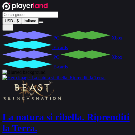
USD - $
Italiano
PC
Xbox
E-cards
PC
Xbox
E-cards
La natura si ribella. Riprenditi
la Terra.