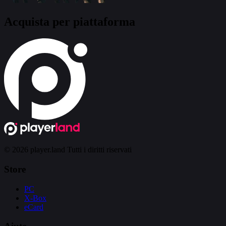
Acquista per piattaforma
© 2026 player.land Tutti i diritti riservati
Store
PC
X-Box
eCard