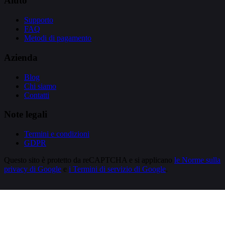
Aiuto
Supporto
FAQ
Metodi di pagamento
Azienda
Blog
Chi siamo
Contatti
Note legali
Termini e condizioni
GDPR
Questo sito è protetto da reCAPTCHA e si applicano
le Norme sulla
privacy di Google
e
i Termini di servizio di Google
.