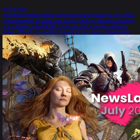
21 lug 2026
Non devi spendere decine di euro/dollari per giocare ad alto livello.
Abbiamo scelto 27 ottimi titoli sotto i 10€/$10—che spaziano dagli
action shooter e dagli RPG fino ai giochi di strategia e alle perle
indie—offrendo un equilibrio eccellente tra valore e divertimento.