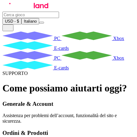
USD - $
Italiano
PC
Xbox
E-cards
PC
Xbox
E-cards
SUPPORTO
Come possiamo aiutarti oggi?
Generale & Account
Assistenza per problemi dell’account, funzionalità del sito e
sicurezza.
Ordini & Prodotti