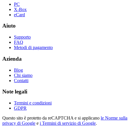
PC
X-Box
eCard
Aiuto
Supporto
FAQ
Metodi di pagamento
Azienda
Blog
Chi siamo
Contatti
Note legali
Termini e condizioni
GDPR
Questo sito è protetto da reCAPTCHA e si applicano
le Norme sulla
privacy di Google
e
i Termini di servizio di Google
.