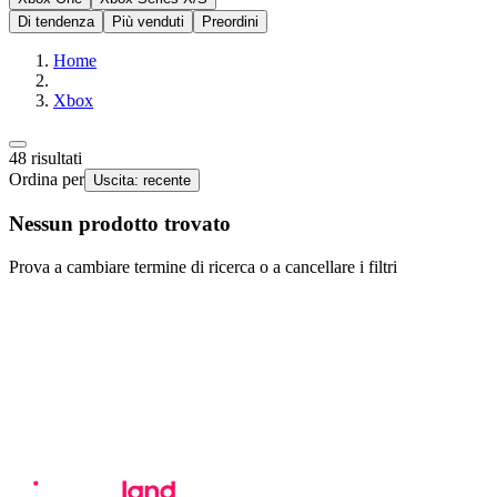
Di tendenza
Più venduti
Preordini
Home
Xbox
48
risultati
Ordina per
Uscita: recente
Nessun prodotto trovato
Prova a cambiare termine di ricerca o a cancellare i filtri