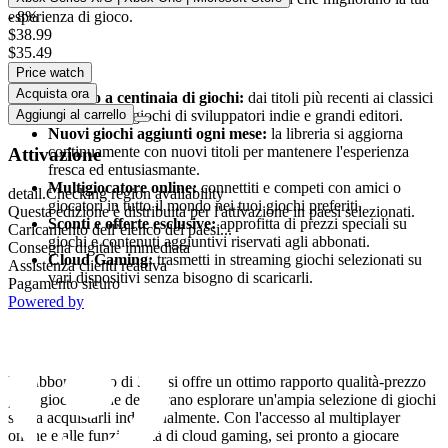
esperienza di gioco.
- 8%
$38.99
$35.49
Caratteristiche di Xbox Game Pass Premium
Price watch
Acquista ora
Accesso a centinaia di giochi:
dai titoli più recenti ai classici
amati, scopri giochi di sviluppatori indie e grandi editori.
Aggiungi al carrello
Nuovi giochi aggiunti ogni mese:
la libreria si aggiorna
continuamente con nuovi titoli per mantenere l'esperienza
Attivazione
fresca ed entusiasmante.
Multigiocatore online:
connettiti e competi con amici o
detail.Checking region availability
giocatori in tutto il mondo nei tuoi giochi preferiti.
Questa edizione è distribuita per l'attivazione in paesi selezionati.
Sconti e offerte esclusive:
approfitta di prezzi speciali su
Caricamento dell’elenco dei paesi...
giochi e contenuti aggiuntivi riservati agli abbonati.
Consegna digitale immediata
Cloud Gaming:
trasmetti in streaming giochi selezionati su
Assistenza clienti reattiva
vari dispositivi senza bisogno di scaricarli.
Pagamento sicuro
Powered by
Perché scegliere Xbox Game Pass Premium per 3
mesi?
Un abbonamento di 3 mesi offre un ottimo rapporto qualità-prezzo
per i giocatori che desiderano esplorare un'ampia selezione di giochi
senza acquistarli individualmente. Con l'accesso al multiplayer
online e alle funzionalità di cloud gaming, sei pronto a giocare