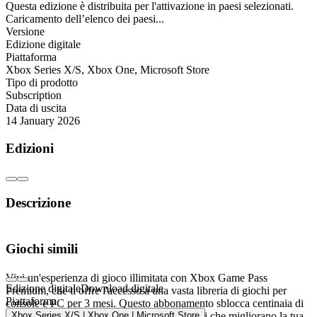
Questa edizione è distribuita per l'attivazione in paesi selezionati.
Caricamento dell’elenco dei paesi...
Versione
Edizione digitale
Piattaforma
Xbox Series X/S
,
Xbox One
,
Microsoft Store
Tipo di prodotto
Subscription
Data di uscita
14 January 2026
Edizioni
Descrizione
Xbox Game Pass Premium - 3 mesi di
Giochi simili
divertimento senza limiti
Vivi un'esperienza di gioco illimitata con Xbox Game Pass
Edizione digitale
Download digitale
Premium, che ti offre l'accesso a una vasta libreria di giochi per
Piattaforma
console e PC per 3 mesi. Questo abbonamento sblocca centinaia di
titoli di ogni genere, oltre a vantaggi esclusivi che migliorano la tua
Xbox Series X/S | Xbox One | Microsoft Store