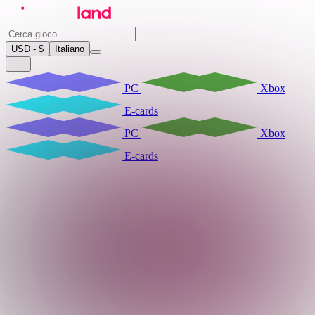
USD - $
Italiano
PC
Xbox
E-cards
PC
Xbox
E-cards