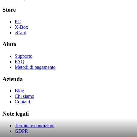
Store
PC
X-Box
eCard
Aiuto
Supporto
FAQ
Metodi di pagamento
Azienda
Blog
Chi siamo
Contatti
Note legali
Termini e condizioni
GDPR