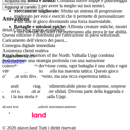
Nuove unità e abilità:
Comanda nuove truppe e padroneggia
Acquista ora
tattiche uniche per avere la meglio sui tuoi nemici.
Aggiungi al carrello
Meccaniche migliorate:
Sfrutta un sistema di progressione
migliorato per eroi e eserciti che ti permette di personalizzare
Attivazione
il tuo stile di gioco diventando una forza inarrestabile.
Battaglie e missioni epiche:
Affronta creature mitiche, mostri
detail.Checking region availability
e veri sovrani del nord che metteranno alla prova le tue abilità.
Questa edizione è distribuita per l'attivazione in paesi selezionati.
Caricamento dell’elenco dei paesi...
Perché amerai questo gioco
Consegna digitale immediata
Assistenza clienti reattiva
King's Bounty Warriors of the North: Valhalla Upgr combina
Pagamento sicuro
perfettamente una strategia profonda con una narrazione
Powered by
coinvolgente. Ogni decisione conta, ogni battaglia è una sfida e ogni
vittoria una celebrazione della tua maestria tattica. Questo gioco
offre non solo divertimento, ma una ricca esperienza tattica.
Preparati per un viaggio indimenticabile pieno di suspense, sorprese
e nuovi eroi pronti ad essere sfidati. Diventa parte della leggenda e
scrivi la tua storia in Valhalla Upgr.
alcuni testi sono stati tradotti automaticamente.
© 2026 player.land Tutti i diritti riservati