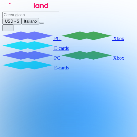
USD - $
Italiano
PC
Xbox
E-cards
PC
Xbox
E-cards