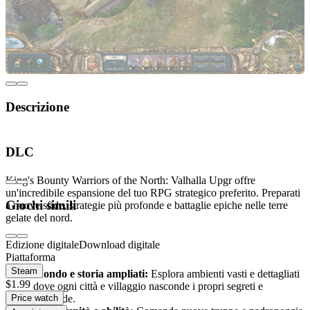
Descrizione
Entra nel mondo di King's Bounty Warriors of
DLC
the North: Valhalla Upgr
King's Bounty Warriors of the North: Valhalla Upgr offre
un'incredibile espansione del tuo RPG strategico preferito. Preparati
Giochi simili
a nuove sfide, strategie più profonde e battaglie epiche nelle terre
gelate del nord.
Edizione digitale
Download digitale
Cosa ti aspetta?
Piattaforma
Steam
Mondo e storia ampliati:
Esplora ambienti vasti e dettagliati
$1.99
dove ogni città e villaggio nasconde i propri segreti e
Price watch
leggende.