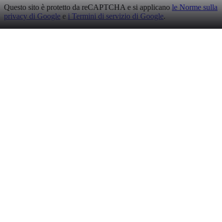
Questo sito è protetto da reCAPTCHA e si applicano
le Norme sulla
privacy di Google
e
i Termini di servizio di Google
.