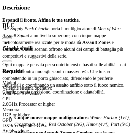
Descrizione
Espandi il fronte. Affina le tue tattiche.
DLC
MP Supply Pack Charlie
porta il multigiocatore di
Men of War:
Assault Squad
a un livello superiore, con cinque mappe
meticolosamente realizzate per le modalità
Assault Zones
e
Giochi simili
Combat
. Questi scenari offrono alcuni dei campi di battaglia più
competitivi e suggestivi della serie.
Ogni mappa è pensata per scontri intensi e basati sulle abilità – dai
Requisiti
duelli uno contro uno agli scontri massivi 5v5. Che tu stia
combattendo in un porto ghiacciato, difendendo le periferie
Minimi
industriali o coordinando un assalto anfibio sotto il fuoco nemico,
Versione sistema operativo
Charlie premia precisione, coordinazione e adattabilità.
Windows XP/Vista/7
CPU
2.6GHz Processor or higher
Caratteristiche:
Memoria
1GB or higher
Cinque nuove mappe multigiocatore:
Winter Harbor (1v1),
GPU
Crossroads (1v1), Red October (2v2), Hutor (4v4), Port (5v5)
DX9c compatible GPU
Archiviazione
Realizzate per Assault Zones e Combat
, con layout