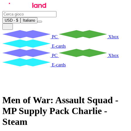
USD - $
Italiano
PC
Xbox
E-cards
PC
Xbox
E-cards
Men of War: Assault Squad -
MP Supply Pack Charlie -
Steam