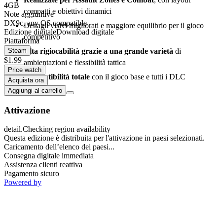
4GB
compatti e obiettivi dinamici
Note aggiuntive
DX9c, any OS compatible
Dettagli visivi migliorati e maggiore equilibrio per il gioco
Edizione digitale
Download digitale
competitivo
Piattaforma
Alta rigiocabilità grazie a una grande varietà
di
Steam
$1.99
ambientazioni e flessibilità tattica
Price watch
Compatibilità totale
con il gioco base e tutti i DLC
Acquista ora
precedenti
Aggiungi al carrello
Attivazione
detail.Checking region availability
Questa edizione è distribuita per l'attivazione in paesi selezionati.
Caricamento dell’elenco dei paesi...
Consegna digitale immediata
Assistenza clienti reattiva
Pagamento sicuro
Powered by