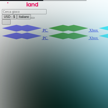
USD - $
Italiano
PC
Xbox
PC
Xbox