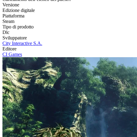
Versione
Edizione digitale
Piattaforma
Steam
Tipo di prodotto
Dlc
Sviluppatore
City Interactive S.A.
Editore
CI Games