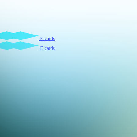
E-cards
E-cards