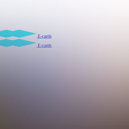
E-cards
E-cards