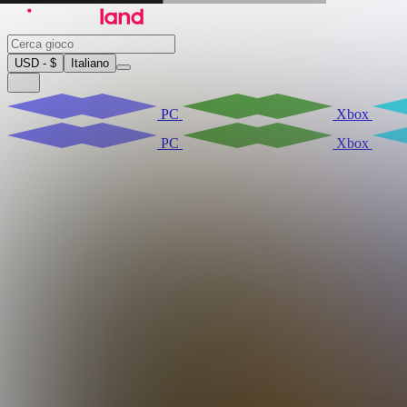
USD - $
Italiano
PC
Xbox
PC
Xbox