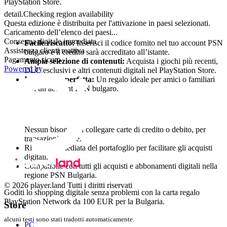
PlayStation Store.
detail.Checking region availability
Caratteristiche principali
Questa edizione è distribuita per l'attivazione in paesi selezionati.
Caricamento dell’elenco dei paesi...
Consegna digitale immediata
Facile riscatto:
Inserisci il codice fornito nel tuo account PSN
Assistenza clienti reattiva
bulgaro e il credito sarà accreditato all’istante.
Pagamento sicuro
Ampia selezione di contenuti:
Acquista i giochi più recenti,
Powered by
DLC esclusivi e altri contenuti digitali nel PlayStation Store.
Idea regalo perfetta:
Un regalo ideale per amici o familiari
con un account PSN bulgaro.
Vantaggi della carta regalo PSN
Nessun bisogno di collegare carte di credito o debito, per
transazioni sicure.
Ricarica immediata del portafoglio per facilitare gli acquisti
digitali.
Compatibile con tutti gli acquisti e abbonamenti digitali nella
regione PSN Bulgaria.
© 2026 player.land Tutti i diritti riservati
Goditi lo shopping digitale senza problemi con la carta regalo
PlayStation Network da 100 EUR per la Bulgaria.
Store
alcuni testi sono stati tradotti automaticamente.
PC