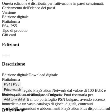
Questa edizione è distribuita per l'attivazione in paesi selezionati.
Caricamento dell’elenco dei paesi...
Versione
Edizione digitale
Piattaforma
PS4
,
PS5
Tipo di prodotto
Gift card
Edizioni
Descrizione
Carta regalo PlayStation Network 100 EUR (BG)
Edizione digitale
Download digitale
Piattaforma
- PSN BULGARIA
PS4 | PS5
Price watch
Questa carta regalo PlayStation Network dal valore di 100 EUR è
Questo prodotto è attualmente esaurito
dedicata all'uso nella regione Bulgaria. Puoi riscattarla per
aggiungere fondi al tuo portafoglio PSN bulgaro, avendo accesso
Add to wishlist
immediato a un vasto catalogo di giochi digitali, contenuti
scaricabili, espansioni e abbonamenti PlayStation Plus disponibili sul
Attivazione