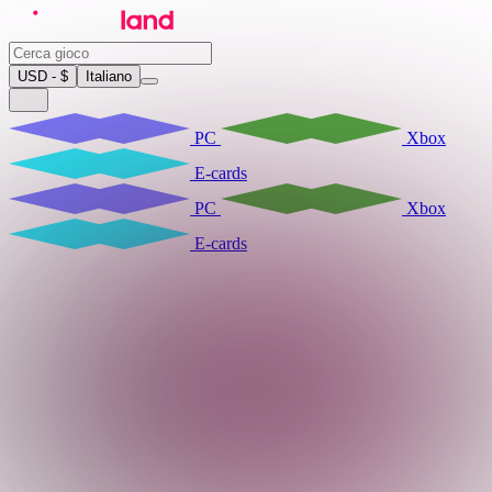
USD - $
Italiano
PC
Xbox
E-cards
PC
Xbox
E-cards