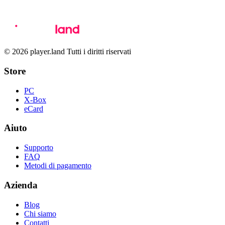
© 2026 player.land Tutti i diritti riservati
Store
PC
X-Box
eCard
Aiuto
Supporto
FAQ
Metodi di pagamento
Azienda
Blog
Chi siamo
Contatti