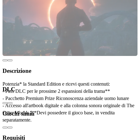
Descrizione
Potenzia* la Standard Edition e ricevi questi contenuti:
DLC
- Pass DLC per le prossime 2 espansioni della trama**
- Pacchetto Premium Prize Riconoscenza aziendale uomo lunare
- Accesso all'artbook digitale e alla colonna sonora originale di The
Outer Worlds 2.*Devi possedere il gioco base, in vendita
Giochi simili
separatamente.
Requisiti