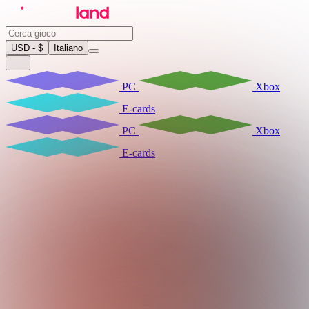
USD - $
Italiano
PC
Xbox
E-cards
PC
Xbox
E-cards