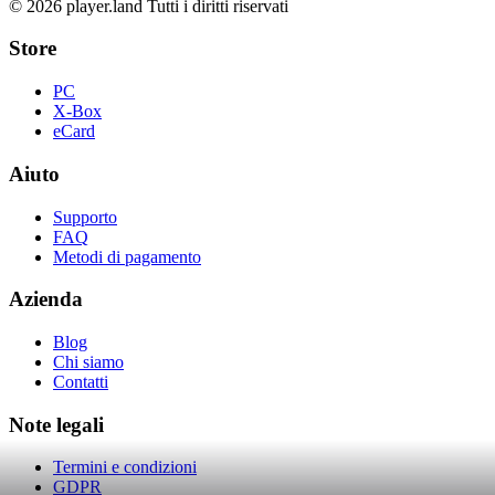
© 2026 player.land Tutti i diritti riservati
Store
PC
X-Box
eCard
Aiuto
Supporto
FAQ
Metodi di pagamento
Azienda
Blog
Chi siamo
Contatti
Note legali
Termini e condizioni
GDPR