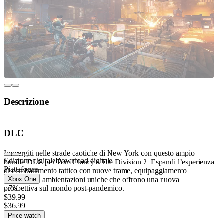
Descrizione
Bundle DLC New York di Tom Clancy's The
DLC
Division 2
Immergiti nelle strade caotiche di New York con questo ampio
Edizione digitale
Download digitale
bundle DLC per Tom Clancy's The Division 2. Espandi l’esperienza
Piattaforma
di combattimento tattico con nuove trame, equipaggiamento
migliorato e ambientazioni uniche che offrono una nuova
Xbox One
prospettiva sul mondo post-pandemico.
- 7%
$39.99
$36.99
Caratteristiche principali:
Price watch