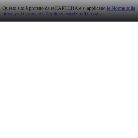
Questo sito è protetto da reCAPTCHA e si applicano
le Norme sulla
privacy di Google
e
i Termini di servizio di Google
.