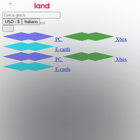
USD - $
Italiano
PC
Xbox
E-cards
PC
Xbox
E-cards