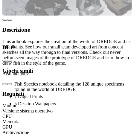
Descrizione
This artbook explores the creation of the world of DREDGE and its
inhabitants. See how our small team developed art from concept
DLC
sketches all the way through to final versions. Check out never-
before-seen images of the prototype of DREDGE and learn how to
draw fish in the style of the game.
Giochi simili
Also includes:
Fish Species notebook detailing the 128 unique specimens
found in the world of DREDGE
Requisiti
7 Digital Prints
5 Desktop Wallpapers
Minimi
Versione sistema operativo
CPU
Memoria
GPU
Archiviazione