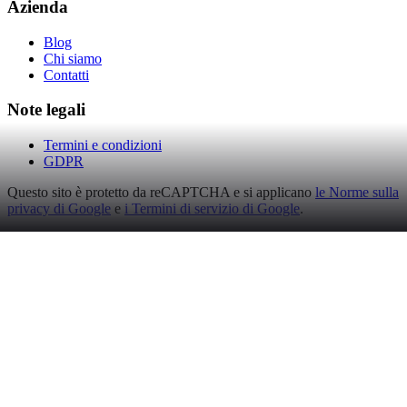
Azienda
Blog
Chi siamo
Contatti
Note legali
Termini e condizioni
GDPR
Questo sito è protetto da reCAPTCHA e si applicano
le Norme sulla
privacy di Google
e
i Termini di servizio di Google
.