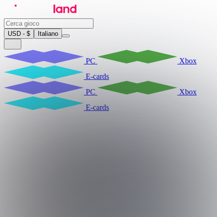
USD - $
Italiano
PC
Xbox
E-cards
PC
Xbox
E-cards