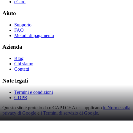
eCard
Aiuto
Supporto
FAQ
Metodi di pagamento
Azienda
Blog
Chi siamo
Contatti
Note legali
Termini e condizioni
GDPR
Questo sito è protetto da reCAPTCHA e si applicano
le Norme sulla
privacy di Google
e
i Termini di servizio di Google
.