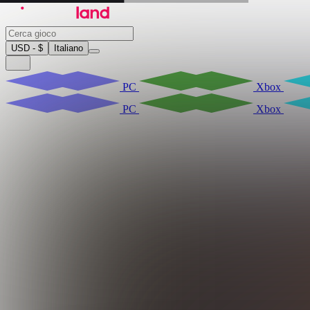
USD - $
Italiano
PC
Xbox
PC
Xbox