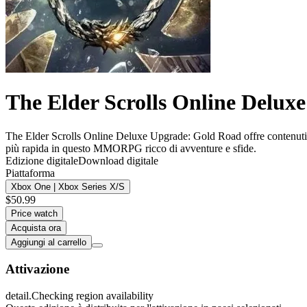
The Elder Scrolls Online Delux
The Elder Scrolls Online Deluxe Upgrade: Gold Road offre contenuti e
più rapida in questo MMORPG ricco di avventure e sfide.
Edizione digitale
Download digitale
Piattaforma
Xbox One | Xbox Series X/S
$50.99
Price watch
Acquista ora
Aggiungi al carrello
Attivazione
detail.Checking region availability