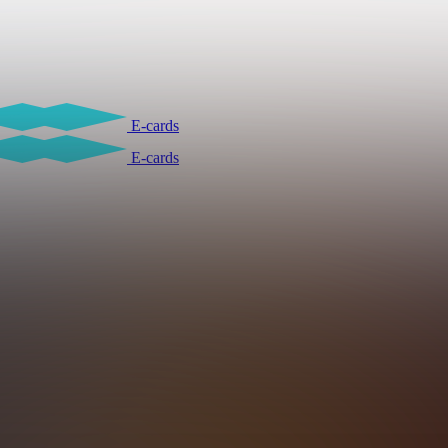
E-cards
E-cards