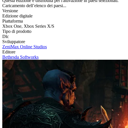
Questa edizione è distribuita per l'attivazione in paesi selezionati.
Caricamento dell’elenco dei paesi...
Versione
Edizione digitale
Piattaforma
Xbox One
,
Xbox Series X/S
Tipo di prodotto
Dlc
Sviluppatore
ZeniMax Online Studios
Editore
Bethesda Softworks