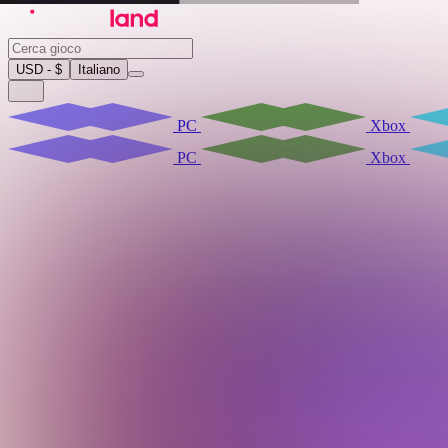
USD - $
Italiano
PC
Xbox
PC
Xbox