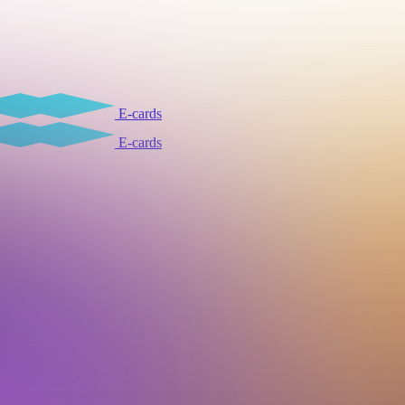
E-cards
E-cards