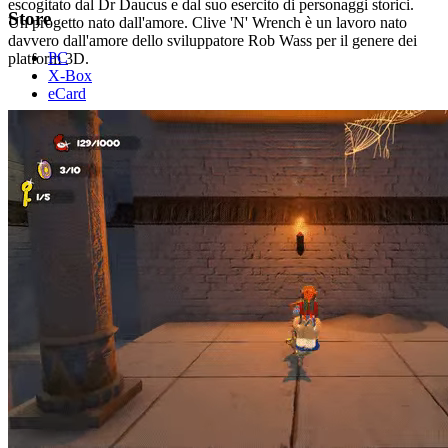
escogitato dal Dr Daucus e dal suo esercito di personaggi storici.
Store
Un progetto nato dall'amore. Clive 'N' Wrench è un lavoro nato
davvero dall'amore dello sviluppatore Rob Wass per il genere dei
PC
platform 3D.
X-Box
eCard
Aiuto
Supporto
FAQ
Metodi di pagamento
Azienda
Blog
Chi siamo
Contatti
Note legali
Termini e condizioni
GDPR