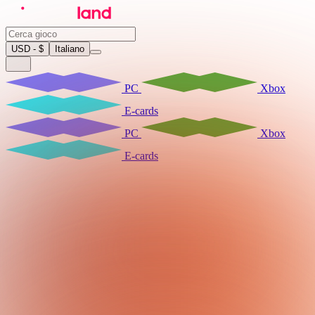
USD - $
Italiano
PC
Xbox
E-cards
PC
Xbox
E-cards