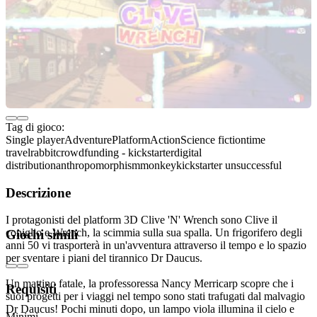
Tag di gioco:
Single player
Adventure
Platform
Action
Science fiction
time
travel
rabbit
crowdfunding - kickstarter
digital
distribution
anthropomorphism
monkey
kickstarter unsuccessful
Descrizione
I protagonisti del platform 3D Clive 'N' Wrench sono Clive il
coniglio e Wrench, la scimmia sulla sua spalla. Un frigorifero degli
Giochi simili
anni 50 vi trasporterà in un'avventura attraverso il tempo e lo spazio
per sventare i piani del tirannico Dr Daucus.
Un mattino fatale, la professoressa Nancy Merricarp scopre che i
Requisiti
suoi progetti per i viaggi nel tempo sono stati trafugati dal malvagio
Dr Daucus! Pochi minuti dopo, un lampo viola illumina il cielo e
Minimi