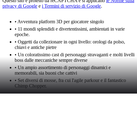
Questo sito è protetto da reCAPTCHA e si applicano
le Norme sulla
privacy di Google
e
i Termini di servizio di Google
.
• Avventura platform 3D per giocatore singolo
• 11 mondi splendidi e divertentissimi, ambientati in varie
epoche.
• Oggetti da collezionare in ogni livello: orologi da polso,
chiavi e antiche pietre
• Un coloratissimo cast di personaggi stravaganti e molti livelli
boss dalle meccaniche sempre diverse
• Un ampio assortimento di personaggi dinamici e
memorabili, sia buoni che cattivi
• Set diversi di mosse, fra cui l'agile parkour e il fantastico
Chimp Chopper.