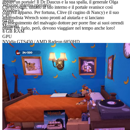
appare un portale! Il Dr Daucus e la sua spalla, il generale Olga
Versione sistema operativo
Chestycough, saltano al suo interno e il portale svanisce così
Windows 7
com'era apparso. Per fortuna, Clive (il cugino di Nancy) e il suo
CPU
apprendista Wrench sono pronti ad aiutarla e si lanciano
64 Bit
all'inseguimento del malvagio dottore per porre fine ai suoi orrendi
Memoria
piani! Per farlo, però, devono viaggiare nel tempo anche loro!
4 GB RAM
GPU
NVidia GTS450 / AMD Radeon 6850HD
Archiviazione
5 GB available space
Note aggiuntive
Edizione digitale
Download digitale
PEGI 7
Violence, Fear
Piattaforma
Steam
- 6%
$29.99
$27.99
Price watch
Acquista ora