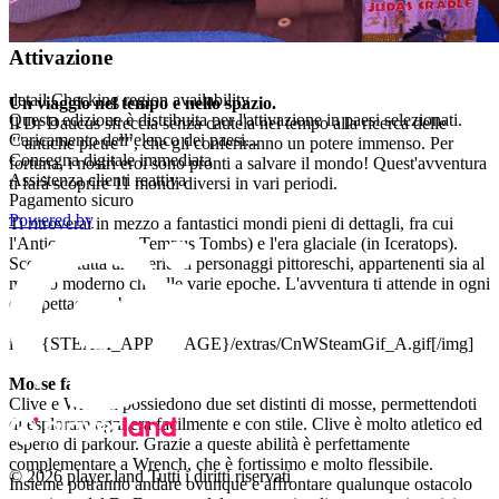
Aggiungi al carrello
Attivazione
detail.Checking region availability
Un viaggio nel tempo e nello spazio.
Questa edizione è distribuita per l'attivazione in paesi selezionati.
Il Dr Daucus sfreccia senza cautela nel tempo alla ricerca delle
Caricamento dell’elenco dei paesi...
""antiche pietre"", che gli conferiranno un potere immenso. Per
Consegna digitale immediata
fortuna, i nostri eroi sono pronti a salvare il mondo! Quest'avventura
Assistenza clienti reattiva
ti farà scoprire 11 mondi diversi in vari periodi.
Pagamento sicuro
Powered by
Ti ritroverai in mezzo a fantastici mondi pieni di dettagli, fra cui
l'Antico Egitto (in Tempus Tombs) e l'era glaciale (in Iceratops).
Scoprirai tutta una serie di personaggi pittoreschi, appartenenti sia al
mondo moderno che alle varie epoche. L'avventura ti attende in ogni
era spettacolare!
img]{STEAM_APP_IMAGE}/extras/CnWSteamGif_A.gif[/img]
Mosse fantastiche.
Clive e Wrench possiedono due set distinti di mosse, permettendoti
di esplorare ogni era facilmente e con stile. Clive è molto atletico ed
esperto di parkour. Grazie a queste abilità è perfettamente
complementare a Wrench, che è fortissimo e molto flessibile.
© 2026 player.land Tutti i diritti riservati
Insieme potranno andare ovunque e affrontare qualunque ostacolo