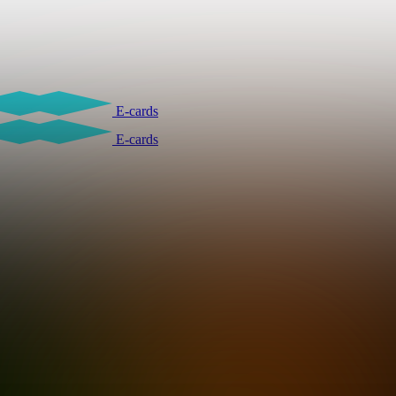
E-cards
E-cards