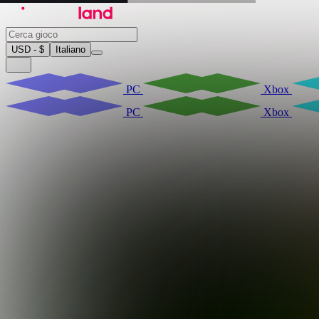
USD - $
Italiano
PC
Xbox
PC
Xbox