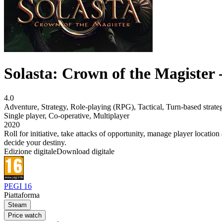
Solasta: Crown of the Magister 
4.0
Adventure
,
Strategy
,
Role-playing (RPG)
,
Tactical
,
Turn-based strat
Single player
,
Co-operative
,
Multiplayer
2020
Roll for initiative, take attacks of opportunity, manage player locatio
decide your destiny.
Edizione digitale
Download digitale
PEGI 16
Piattaforma
Steam
Price watch