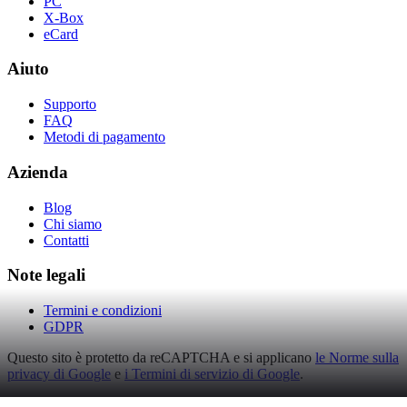
PC
X-Box
eCard
Aiuto
Supporto
FAQ
Metodi di pagamento
Azienda
Blog
Chi siamo
Contatti
Note legali
Termini e condizioni
GDPR
Questo sito è protetto da reCAPTCHA e si applicano
le Norme sulla
privacy di Google
e
i Termini di servizio di Google
.