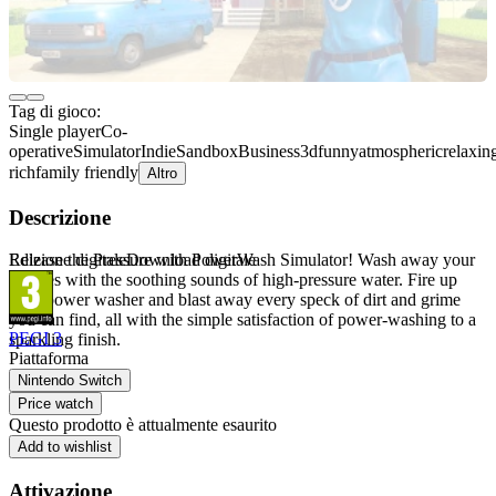
Tag di gioco:
Single player
Co-
operative
Simulator
Indie
Sandbox
Business
3d
funny
atmospheric
relaxin
rich
family friendly
Altro
Descrizione
Release the Pressure with PowerWash Simulator! Wash away your
Edizione digitale
Download digitale
worries with the soothing sounds of high-pressure water. Fire up
your power washer and blast away every speck of dirt and grime
you can find, all with the simple satisfaction of power-washing to a
PEGI 3
sparkling finish.
Piattaforma
Nintendo Switch
Price watch
Questo prodotto è attualmente esaurito
Add to wishlist
Attivazione