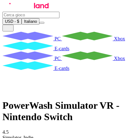
USD - $
Italiano
PC
Xbox
E-cards
PC
Xbox
E-cards
PowerWash Simulator VR -
Nintendo Switch
4.5
Simulator
,
Indie