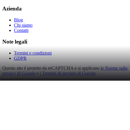
Azienda
Blog
Chi siamo
Contatti
Note legali
Termini e condizioni
GDPR
Questo sito è protetto da reCAPTCHA e si applicano
le Norme sulla
privacy di Google
e
i Termini di servizio di Google
.