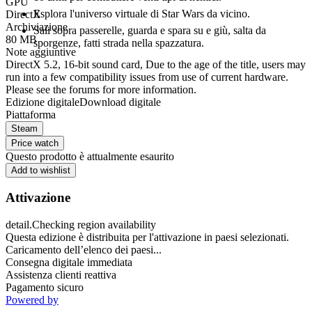
GPU
Esplora l'universo virtuale di Star Wars da vicino.
DirectX
Archiviazione
Sali sopra passerelle, guarda e spara su e giù, salta da
80 MB
sporgenze, fatti strada nella spazzatura.
Note aggiuntive
DirectX 5.2, 16-bit sound card, Due to the age of the title, users may
run into a few compatibility issues from use of current hardware.
Please see the forums for more information.
Edizione digitale
Download digitale
Piattaforma
Steam
Price watch
Questo prodotto è attualmente esaurito
Add to wishlist
Attivazione
detail.Checking region availability
Questa edizione è distribuita per l'attivazione in paesi selezionati.
Caricamento dell’elenco dei paesi...
Consegna digitale immediata
Assistenza clienti reattiva
Pagamento sicuro
Powered by