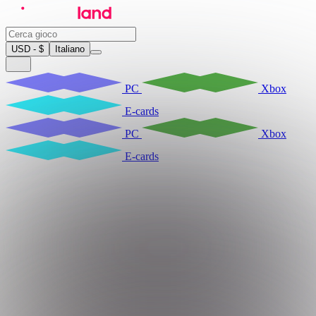
USD - $
Italiano
PC
Xbox
E-cards
PC
Xbox
E-cards