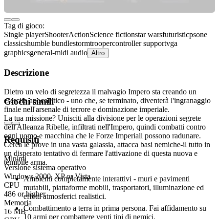
Tag di gioco:
Single player
Shooter
Action
Science fiction
star wars
futuristic
psone
classics
humble bundle
stormtrooper
controller support
vga
graphics
general-midi audio
Altro
Descrizione
Dietro un velo di segretezza il malvagio Impero sta creando un
esercito apocalittico - uno che, se terminato, diventerà l'ingranaggio
Giochi simili
finale nell'arsenale di terrore e dominazione imperiale.
La tua missione? Unisciti alla divisione per le operazioni segrete
dell'Alleanza Ribelle, infiltrati nell'Impero, quindi combatti contro
ogni uomo e macchina che le Forze Imperiali possono radunare.
Requisiti
Cerca le prove in una vasta galassia, attacca basi nemiche-il tutto in
un disperato tentativo di fermare l'attivazione di questa nuova e
Minimi
temibile arma.
Versione sistema operativo
Windows 2000, XP or Vista
Ambienti completamente interattivi - muri e pavimenti
CPU
mutabili, piattaforme mobili, trasportatori, illuminazione ed
486 or higher
effetti atmosferici realistici.
Memoria
Combattimento a terra in prima persona. Fai affidamento su
16 MB
10 armi per combattere venti tipi di nemici.