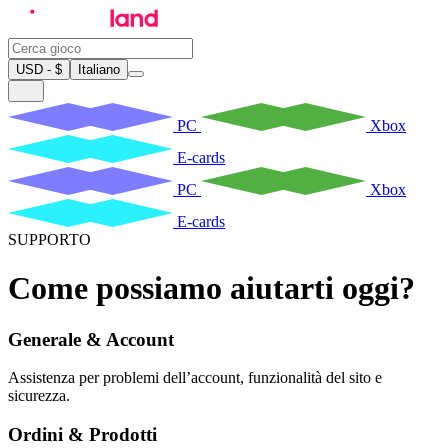
USD - $
Italiano
PC
Xbox
E-cards
PC
Xbox
E-cards
SUPPORTO
Come possiamo aiutarti oggi?
Generale & Account
Assistenza per problemi dell’account, funzionalità del sito e
sicurezza.
Ordini & Prodotti