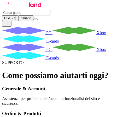
USD - $
Italiano
PC
Xbox
E-cards
PC
Xbox
E-cards
SUPPORTO
Come possiamo aiutarti oggi?
Generale & Account
Assistenza per problemi dell’account, funzionalità del sito e
sicurezza.
Ordini & Prodotti