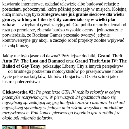
kawiarnie internetowe, oglądać telewizję albo budować relacje z
postaciami pobocznymi, które później pomagały w misjach. Kolejną
dużą innowacją było
zintegrowane już granie sieciowe dla wielu
graczy, w którym Liberty City zamieniało się w wielki plac
zabaw
— z trybami rywalizacyjnymi. Gra pobiła rekordy niemal od
razu po premierze, zbierała bardzo wysokie oceny i jednoznacznie
potwierdziła, że Rockstar Games przestało tworzyć jedynie
kontrowersyjne gry akcji, a zaczęło robić projekty zdolne wpływać
na całą branżę.
Jakby nie było jasne od dawna? Późniejsze dodatki,
Grand Theft
Auto IV: The Lost and Damned
oraz
Grand Theft Auto IV: The
Ballad of Gay Tony
, pokazując Liberty City z innych perspektyw
— od brudnego podziemia motocyklistów po przerysowane nocne
życie pełne narkotyków, klubów i bogactwa. Dzieło sztuki jako
lustro społeczeństwa.
Ciekawostka #2:
Po premierze GTA IV rozbiło rekordy w całym
przemyśle rozrywkowym. W pierwszych 24 godzinach stało się
najszybciej sprzedającą się grą tamtych czasów i ustanowiło rekord
największej sprzedaży w jednym dniu wśród wszystkich produktów
rozrywkowych. Pod koniec pierwszego tygodnia gra zarobiła już
około pół miliarda dolarów.