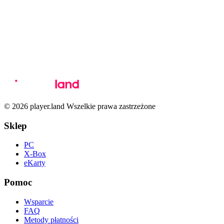
© 2026 player.land Wszelkie prawa zastrzeżone
Sklep
PC
X-Box
eKarty
Pomoc
Wsparcie
FAQ
Metody płatności