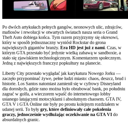
Po dwóch artykułach pełnych gangów, neonowych ulic, zdrajców,
mafiosów i rewolucji w otwartych światach nasza seria o Grand
Theft Auto dobiega końca. Tym razem przyjrzymy się okresowi,
który w sposób jednoznaczny wyniósł Rockstar do grona
największych gigantów branży.
Era HD jest już z nami
. Czas, w
którym GTA przestało być jedynie wielką zabawą w sandboxie, a
stało się zjawiskiem technologicznym. Komentarzem społecznym.
Jedną z największych franczyz popkultury na planecie.
Liberty City przestało wyglądać jak karykatura Nowego Jorku —
zaczęło przypominać żywe, pełne ludzi miasto: chaos, deszcz, brud i
historie. Los Santos natomiast zamienił się w cyfrowy Disneyland
dla dorosłych, gdzie rano można było obrabować bank, po południu
zagrać w golfa, a wieczorem wpaść do internetowego lobby
usianego latającymi motocyklami i absolutnym chaosem. GTA IV,
GTA V i GTA Online nie były po prostu kolejnym rozdziałem w
udanej serii. To były
gry, które definiowały całe pokolenia
graczy, jednocześnie wydłużając oczekiwanie na GTA VI
do
absurdalnych granic.