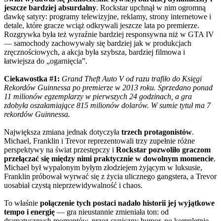
jeszcze bardziej absurdalny
. Rockstar upchnął w nim ogromną
dawkę satyry: programy telewizyjne, reklamy, strony internetowe i
detale, które gracze wciąż odkrywali jeszcze lata po premierze.
Rozgrywka była też wyraźnie bardziej responsywna niż w GTA IV
— samochody zachowywały się bardziej jak w produkcjach
zręcznościowych, a akcja była szybsza, bardziej filmowa i
łatwiejsza do „ogarnięcia”.
Ciekawostka #1:
Grand Theft Auto V od razu trafiło do Księgi
Rekordów Guinnessa po premierze w 2013 roku. Sprzedano ponad
11 milionów egzemplarzy w pierwszych 24 godzinach, a gra
zdobyła oszałamiające 815 milionów dolarów. W sumie tytuł ma 7
rekordów Guinnessa.
Największa zmiana jednak dotyczyła
trzech protagonistów
.
Michael, Franklin i Trevor reprezentowali trzy zupełnie różne
perspektywy na świat przestępczy i
Rockstar pozwoliło graczom
przełączać się między nimi praktycznie w dowolnym momencie
.
Michael był wypalonym byłym złodziejem żyjącym w luksusie,
Franklin próbował wyrwać się z życia ulicznego gangstera, a Trevor
uosabiał czystą nieprzewidywalność i chaos.
To właśnie
połączenie tych postaci nadało historii jej wyjątkowe
tempo i energię
— gra nieustannie zmieniała ton: od
dramatycznych momentów, przez cyniczny humor, po kompletnie