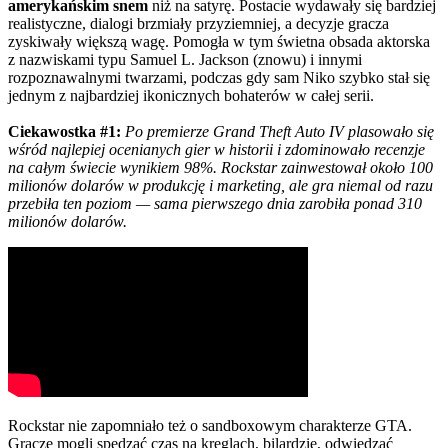
amerykańskim snem
niż na satyrę. Postacie wydawały się bardziej
realistyczne, dialogi brzmiały przyziemniej, a decyzje gracza
zyskiwały większą wagę. Pomogła w tym świetna obsada aktorska
z nazwiskami typu Samuel L. Jackson (znowu) i innymi
rozpoznawalnymi twarzami, podczas gdy sam Niko szybko stał się
jednym z najbardziej ikonicznych bohaterów w całej serii.
Ciekawostka #1:
Po premierze Grand Theft Auto IV plasowało się
wśród najlepiej ocenianych gier w historii i zdominowało recenzje
na całym świecie wynikiem 98%. Rockstar zainwestował około 100
milionów dolarów w produkcję i marketing, ale gra niemal od razu
przebiła ten poziom — sama pierwszego dnia zarobiła ponad 310
milionów dolarów.
Rockstar nie zapomniało też o sandboxowym charakterze GTA.
Gracze mogli spędzać czas na kręglach, bilardzie, odwiedzać