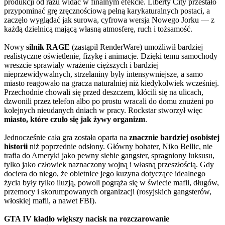
produkcji od razu widać w finalnym efekcie. Liberty City przestało
przypominać grę zręcznościową pełną karykaturalnych postaci, a
zaczęło wyglądać jak surowa, cyfrowa wersja Nowego Jorku — z
każdą dzielnicą mającą własną atmosferę, ruch i tożsamość.
Nowy
silnik RAGE
(zastąpił RenderWare) umożliwił bardziej
realistyczne oświetlenie, fizykę i animacje. Dzięki temu samochody
wreszcie sprawiały wrażenie cięższych i bardziej
nieprzewidywalnych, strzelaniny były intensywniejsze, a samo
miasto reagowało na gracza naturalniej niż kiedykolwiek wcześniej.
Przechodnie chowali się przed deszczem, kłócili się na ulicach,
dzwonili przez telefon albo po prostu wracali do domu znużeni po
kolejnych nieudanych dniach w pracy. Rockstar stworzył więc
miasto, które czuło się jak żywy organizm
.
Jednocześnie cała gra została oparta na
znacznie bardziej osobistej
historii
niż poprzednie odsłony. Główny bohater, Niko Bellic, nie
trafia do Ameryki jako pewny siebie gangster, spragniony luksusu,
tylko jako człowiek naznaczony wojną i własną przeszłością. Gdy
dociera do niego, że obietnice jego kuzyna dotyczące idealnego
życia były tylko iluzją, powoli pogrąża się w świecie mafii, długów,
przemocy i skorumpowanych organizacji (rosyjskich gangsterów,
włoskiej mafii, a nawet FBI).
GTA IV kładło większy nacisk na rozczarowanie