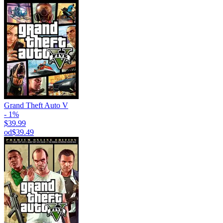
Grand Theft Auto V
- 1%
$39.99
od
$39.49