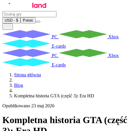
USD - $
Polski
PC
Xbox
E-cards
PC
Xbox
E-cards
Strona główna
Blog
Kompletna historia GTA (część 3): Era HD
Opublikowano 23 maj 2026
Kompletna historia GTA (część
3): Era HD