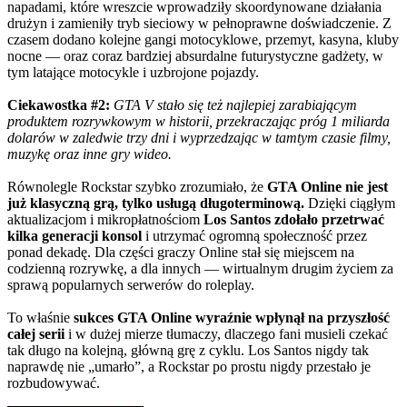
napadami, które wreszcie wprowadziły skoordynowane działania
drużyn i zamieniły tryb sieciowy w pełnoprawne doświadczenie. Z
czasem dodano kolejne gangi motocyklowe, przemyt, kasyna, kluby
nocne — oraz coraz bardziej absurdalne futurystyczne gadżety, w
tym latające motocykle i uzbrojone pojazdy.
Ciekawostka #2:
GTA V stało się też najlepiej zarabiającym
produktem rozrywkowym w historii, przekraczając próg 1 miliarda
dolarów w zaledwie trzy dni i wyprzedzając w tamtym czasie filmy,
muzykę oraz inne gry wideo.
Równolegle Rockstar szybko zrozumiało, że
GTA Online nie jest
już klasyczną grą, tylko usługą długoterminową.
Dzięki ciągłym
aktualizacjom i mikropłatnościom
Los Santos zdołało przetrwać
kilka generacji konsol
i utrzymać ogromną społeczność przez
ponad dekadę. Dla części graczy Online stał się miejscem na
codzienną rozrywkę, a dla innych — wirtualnym drugim życiem za
sprawą popularnych serwerów do roleplay.
To właśnie
sukces GTA Online wyraźnie wpłynął na przyszłość
całej serii
i w dużej mierze tłumaczy, dlaczego fani musieli czekać
tak długo na kolejną, główną grę z cyklu. Los Santos nigdy tak
naprawdę nie „umarło”, a Rockstar po prostu nigdy przestało je
rozbudowywać.