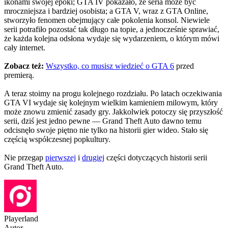
ikonami swojej epoki; GTA IV pokazało, że seria może być
mroczniejsza i bardziej osobista; a GTA V, wraz z GTA Online,
stworzyło fenomen obejmujący całe pokolenia konsol. Niewiele
serii potrafiło pozostać tak długo na topie, a jednocześnie sprawiać,
że każda kolejna odsłona wydaje się wydarzeniem, o którym mówi
cały internet.
Zobacz też:
Wszystko, co musisz wiedzieć o GTA 6
przed
premierą.
A teraz stoimy na progu kolejnego rozdziału. Po latach oczekiwania
GTA VI wydaje się kolejnym wielkim kamieniem milowym, który
może znowu zmienić zasady gry. Jakkolwiek potoczy się przyszłość
serii, dziś jest jedno pewne — Grand Theft Auto dawno temu
odcisnęło swoje piętno nie tylko na historii gier wideo. Stało się
częścią współczesnej popkultury.
Nie przegap
pierwszej
i
drugiej
części dotyczących historii serii
Grand Theft Auto.
Playerland
Autor