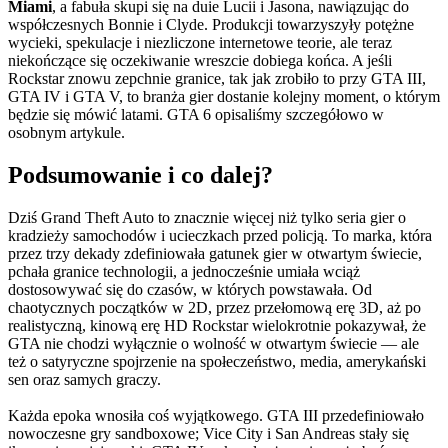
Miami
, a fabuła skupi się na duie Lucii i Jasona, nawiązując do
współczesnych Bonnie i Clyde. Produkcji towarzyszyły potężne
wycieki, spekulacje i niezliczone internetowe teorie, ale teraz
niekończące się oczekiwanie wreszcie dobiega końca. A jeśli
Rockstar znowu zepchnie granice, tak jak zrobiło to przy GTA III,
GTA IV i GTA V, to branża gier dostanie kolejny moment, o którym
będzie się mówić latami. GTA 6 opisaliśmy szczegółowo w
osobnym artykule.
Podsumowanie i co dalej?
Dziś Grand Theft Auto to znacznie więcej niż tylko seria gier o
kradzieży samochodów i ucieczkach przed policją. To marka, która
przez trzy dekady zdefiniowała gatunek gier w otwartym świecie,
pchała granice technologii, a jednocześnie umiała wciąż
dostosowywać się do czasów, w których powstawała. Od
chaotycznych początków w 2D, przez przełomową erę 3D, aż po
realistyczną, kinową erę HD Rockstar wielokrotnie pokazywał, że
GTA nie chodzi wyłącznie o wolność w otwartym świecie — ale
też o satyryczne spojrzenie na społeczeństwo, media, amerykański
sen oraz samych graczy.
Każda epoka wnosiła coś wyjątkowego. GTA III przedefiniowało
nowoczesne gry sandboxowe; Vice City i San Andreas stały się