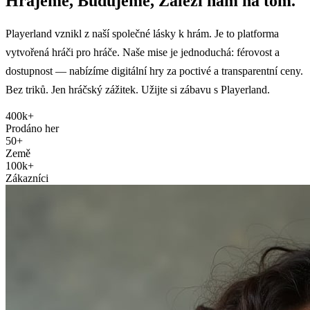
Hrajeme, Budujeme, Záleží nám na tom.
Playerland vznikl z naší společné lásky k hrám. Je to platforma
vytvořená hráči pro hráče. Naše mise je jednoduchá: férovost a
dostupnost — nabízíme digitální hry za poctivé a transparentní ceny.
Bez triků. Jen hráčský zážitek. Užijte si zábavu s Playerland.
400k+
Prodáno her
50+
Země
100k+
Zákazníci