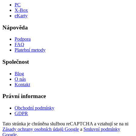
PC
X-Box
eKarty
Nápověda
Podpora
FAQ
Platební metody
Společnost
Blog
O nás
Kontakt
Právní informace
Obchodní podmínky
GDPR
Tato stránka je chráněna službou reCAPTCHA a vztahují se na ni
Zásady ochrany osobních údajů Google
a
Smluvní podmínky
Google
.