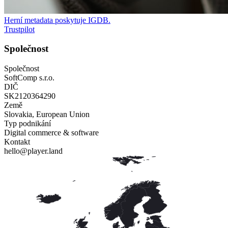
Herní metadata poskytuje
IGDB
.
Trustpilot
Společnost
Společnost
SoftComp s.r.o.
DIČ
SK2120364290
Země
Slovakia, European Union
Typ podnikání
Digital commerce & software
Kontakt
hello@player.land