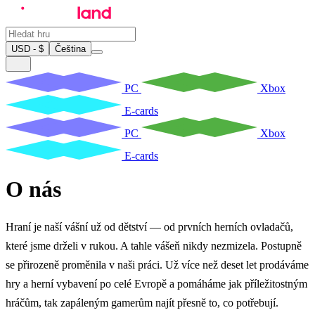
USD - $
Čeština
PC
Xbox
E-cards
PC
Xbox
E-cards
O nás
Hraní je naší vášní už od dětství — od prvních herních ovladačů,
které jsme drželi v rukou. A tahle vášeň nikdy nezmizela. Postupně
se přirozeně proměnila v naši práci. Už více než deset let prodáváme
hry a herní vybavení po celé Evropě a pomáháme jak příležitostným
hráčům, tak zapáleným gamerům najít přesně to, co potřebují.