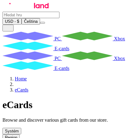
USD - $
Čeština
PC
Xbox
E-cards
PC
Xbox
E-cards
Home
eCards
eCards
Browse and discover various gift cards from our store.
Systém
Region