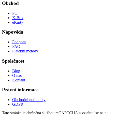
Obchod
PC
X-Box
eKarty
Nápověda
Podpora
FAQ
Platební metody
Společnost
Blog
O nás
Kontakt
Právní informace
Obchodní podmínky
GDPR
Tato stránka je chráněna službou reCAPTCHA a vztahují se na ni