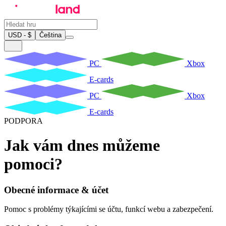
USD - $
Čeština
PC
Xbox
E-cards
PC
Xbox
E-cards
PODPORA
Jak vám dnes můžeme
pomoci?
Obecné informace & účet
Pomoc s problémy týkajícími se účtu, funkcí webu a zabezpečení.