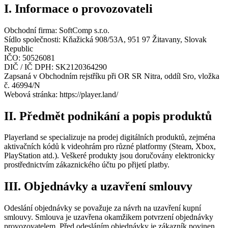
I. Informace o provozovateli
Obchodní firma:
SoftComp s.r.o.
Sídlo společnosti:
Kňažická 908/53A, 951 97 Žitavany, Slovak
Republic
IČO: 50526081
DIČ / IČ DPH: SK2120364290
Zapsaná v Obchodním rejstříku při OR SR Nitra, oddíl Sro, vložka
č. 46994/N
Webová stránka: https://player.land/
II. Předmět podnikání a popis produktů
Playerland se specializuje na prodej digitálních produktů, zejména
aktivačních kódů k videohrám pro různé platformy (Steam, Xbox,
PlayStation atd.). Veškeré produkty jsou doručovány elektronicky
prostřednictvím zákaznického účtu po přijetí platby.
III. Objednávky a uzavření smlouvy
Odeslání objednávky se považuje za návrh na uzavření kupní
smlouvy. Smlouva je uzavřena okamžikem potvrzení objednávky
provozovatelem. Před odesláním objednávky je zákazník povinen