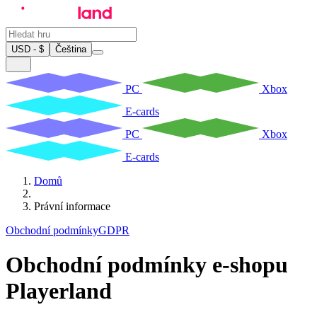
USD - $
Čeština
PC
Xbox
E-cards
PC
Xbox
E-cards
Domů
Právní informace
Obchodní podmínky
GDPR
Obchodní podmínky e-shopu
Playerland