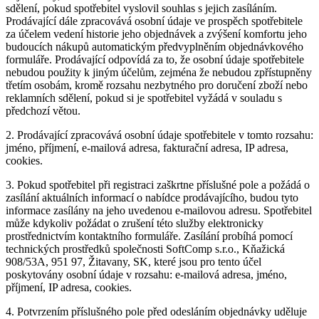
sdělení, pokud spotřebitel vyslovil souhlas s jejich zasíláním.
Prodávající dále zpracovává osobní údaje ve prospěch spotřebitele
za účelem vedení historie jeho objednávek a zvýšení komfortu jeho
budoucích nákupů automatickým předvyplněním objednávkového
formuláře. Prodávající odpovídá za to, že osobní údaje spotřebitele
nebudou použity k jiným účelům, zejména že nebudou zpřístupněny
třetím osobám, kromě rozsahu nezbytného pro doručení zboží nebo
reklamních sdělení, pokud si je spotřebitel vyžádá v souladu s
předchozí větou.
2. Prodávající zpracovává osobní údaje spotřebitele v tomto rozsahu:
jméno, příjmení, e-mailová adresa, fakturační adresa, IP adresa,
cookies.
3. Pokud spotřebitel při registraci zaškrtne příslušné pole a požádá o
zasílání aktuálních informací o nabídce prodávajícího, budou tyto
informace zasílány na jeho uvedenou e-mailovou adresu. Spotřebitel
může kdykoliv požádat o zrušení této služby elektronicky
prostřednictvím kontaktního formuláře. Zasílání probíhá pomocí
technických prostředků společnosti SoftComp s.r.o., Kňažická
908/53A, 951 97, Žitavany, SK, které jsou pro tento účel
poskytovány osobní údaje v rozsahu: e-mailová adresa, jméno,
příjmení, IP adresa, cookies.
4. Potvrzením příslušného pole před odesláním objednávky uděluje