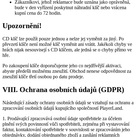
Zákazníkovi, jehož reklamace bude uznána jako oprávněná,
bude v den vyřízení poskytnut náhradní klíč nebo vrácena
kupní cena do 72 hodin.
Upozornění!
CD klíč lze použít pouze jednou a nelze jej vyměnit za jiný. Po
převzetí klíče není možné klíč vyměnit ani vrátit. Jakékoli chyby ve
hrách nijak nesouvisejí s CD klíčem, ale jedná se o chyby přímo ve
hře.
Po zakoupení klíče doporučujeme jeho co nejdřívější aktivaci,
abyste předešli možnému zneužití. Obchod nenese odpovědnost za
zneužití klíče třetí osobou po datu prodeje.
VIII. Ochrana osobních údajů (GDPR)
Následující zásady ochrany osobních údajů se vztahují na ochranu a
zpracování osobních údajů kupujícího společností PlayerLand.
1. Prodávající zpracovává osobní údaje spotřebitele za účelem
plnění svých povinností vůči spotřebiteli, zejména při vystavování
faktur, kontaktování spotřebitele v souvislosti se zpracováním jeho
objednávky, dodání objednaného zboží a zasílání reklamních