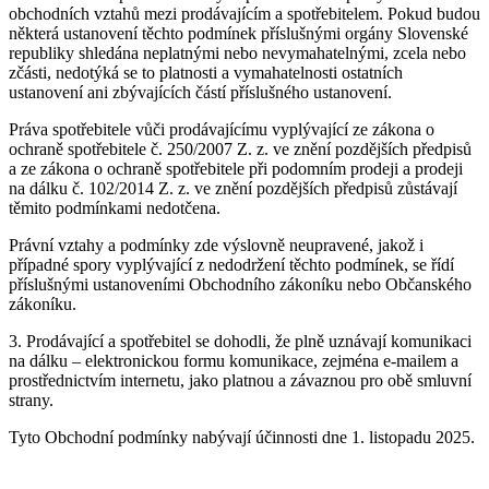
obchodních vztahů mezi prodávajícím a spotřebitelem. Pokud budou
některá ustanovení těchto podmínek příslušnými orgány Slovenské
republiky shledána neplatnými nebo nevymahatelnými, zcela nebo
zčásti, nedotýká se to platnosti a vymahatelnosti ostatních
ustanovení ani zbývajících částí příslušného ustanovení.
Práva spotřebitele vůči prodávajícímu vyplývající ze zákona o
ochraně spotřebitele č. 250/2007 Z. z. ve znění pozdějších předpisů
a ze zákona o ochraně spotřebitele při podomním prodeji a prodeji
na dálku č. 102/2014 Z. z. ve znění pozdějších předpisů zůstávají
těmito podmínkami nedotčena.
Právní vztahy a podmínky zde výslovně neupravené, jakož i
případné spory vyplývající z nedodržení těchto podmínek, se řídí
příslušnými ustanoveními Obchodního zákoníku nebo Občanského
zákoníku.
3. Prodávající a spotřebitel se dohodli, že plně uznávají komunikaci
na dálku – elektronickou formu komunikace, zejména e-mailem a
prostřednictvím internetu, jako platnou a závaznou pro obě smluvní
strany.
Tyto Obchodní podmínky nabývají účinnosti dne 1. listopadu 2025.