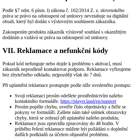
Podle §7 odst. 6 písm. l) zákona č. 102/2014 Z. z. slovenského
práva se právo na odstoupení od smlouvy nevztahuje na digitální
obsah, který byl dodán s výslovným souhlasem zákazníka.
Zakoupením produktu zákazník výslovně souhlasí s okamžitým
dodáním a vzdává se práva na odstoupení od smlouvy.
VII. Reklamace a nefunkční kódy
Pokud kód nefunguje nebo dojde k problému s aktivací, musí
zákazník neprodleně kontaktovat podporu. Reklamace vyřizujeme
bez zbytečného odkladu, nejpozději však do 7 dnů.
Při uplatnění reklamace postupujte podle níže uvedeného postupu:
Svoji reklamaci prosím odešlete prostřednictvím našeho
kontaktního formuláře.
https://player.land/en/support
Prosím popište chybu, uveďte číslo objednávky a řiďte se
pokyny ve formuláři. Zašlete nám také snímek obrazovky
chyby, která se zobrazí při uplatnění našeho produktu.
Reklamace jsou zpravidla zpracovány do 48 hodin. V
průběhu řešení reklamace můžete být požádáni o doplnění
dalších podkladů za účelem objasnění problému.