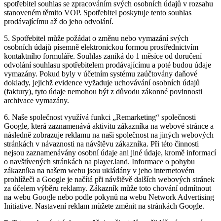
spotřebitel souhlas se zpracováním svých osobních údajů v rozsahu
stanoveném těmito VOP. Spotřebitel poskytuje tento souhlas
prodávajícímu až do jeho odvolání.
5. Spotřebitel může požádat o změnu nebo vymazání svých
osobních údajů písemně elektronickou formou prostřednictvím
kontaktního formuláře. Souhlas zaniká do 1 měsíce od doručení
odvolání souhlasu spotřebitelem prodávajícímu a poté budou údaje
vymazány. Pokud byly v účetním systému zaúčtovány daňové
doklady, jejichž evidence vyžaduje uchovávání osobních údajů
(faktury), tyto údaje nemohou být z důvodu zákonné povinnosti
archivace vymazány.
6. Naše společnost využívá funkci „Remarketing“ společnosti
Google, která zaznamenává aktivitu zákazníka na webové stránce a
následně zobrazuje reklamu na naši společnost na jiných webových
stránkách v návaznosti na návštěvu zákazníka. Při této činnosti
nejsou zaznamenávány osobní údaje ani jiné údaje, kromě informací
o navštívených stránkách na player.land. Informace o pohybu
zákazníka na našem webu jsou ukládány v jeho internetovém
prohlížeči a Google je načítá při návštěvě dalších webových stránek
za účelem výběru reklamy. Zákazník může toto chování odmítnout
na webu Google nebo podle pokynů na webu Network Advertising
Initiative. Nastavení reklam můžete změnit na stránkách Google.