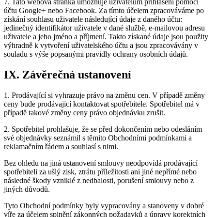
7. Tato webová stránka umožňuje uživatelům přihlášení pomocí
účtu Google+ nebo Facebook. Za tímto účelem zpracováváme po
získání souhlasu uživatele následující údaje z daného účtu:
jedinečný identifikátor uživatele v dané službě, e-mailovou adresu
uživatele a jeho jméno a příjmení. Takto získané údaje jsou použity
výhradně k vytvoření uživatelského účtu a jsou zpracovávány v
souladu s výše popsanými pravidly ochrany osobních údajů.
IX. Závěrečná ustanovení
1. Prodávající si vyhrazuje právo na změnu cen. V případě změny
ceny bude prodávající kontaktovat spotřebitele. Spotřebitel má v
případě takové změny ceny právo objednávku zrušit.
2. Spotřebitel prohlašuje, že se před dokončením nebo odesláním
své objednávky seznámil s těmito Obchodními podmínkami a
reklamačním řádem a souhlasí s nimi.
Bez ohledu na jiná ustanovení smlouvy neodpovídá prodávající
spotřebiteli za ušlý zisk, ztrátu příležitosti ani jiné nepřímé nebo
následné škody vzniklé z nedbalosti, porušení smlouvy nebo z
jiných důvodů.
Tyto Obchodní podmínky byly vypracovány a stanoveny v dobré
víře za účelem splnění zákonných požadavků a úpravy korektních