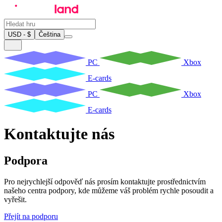
USD - $
Čeština
PC
Xbox
E-cards
PC
Xbox
E-cards
Kontaktujte nás
Podpora
Pro nejrychlejší odpověď nás prosím kontaktujte prostřednictvím
našeho centra podpory, kde můžeme váš problém rychle posoudit a
vyřešit.
Přejít na podporu