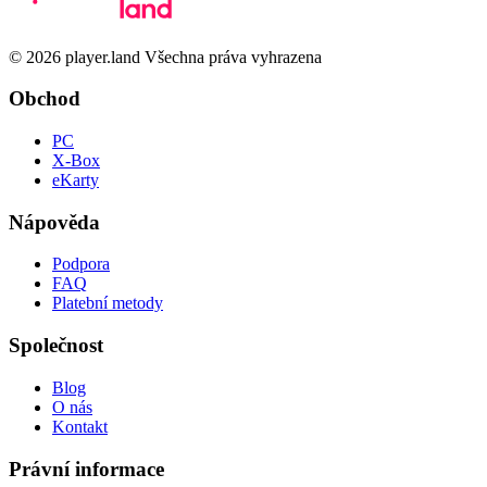
© 2026 player.land Všechna práva vyhrazena
Obchod
PC
X-Box
eKarty
Nápověda
Podpora
FAQ
Platební metody
Společnost
Blog
O nás
Kontakt
Právní informace