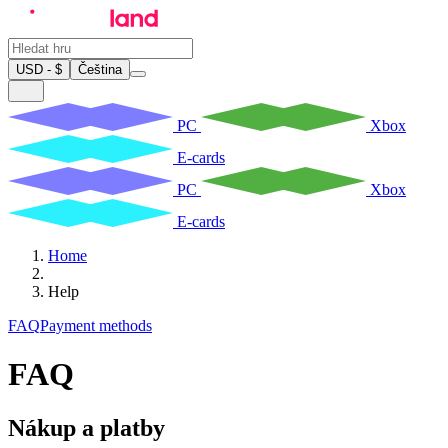
USD - $
Čeština
PC
Xbox
E-cards
PC
Xbox
E-cards
Home
Help
FAQ
Payment methods
FAQ
Nákup a platby